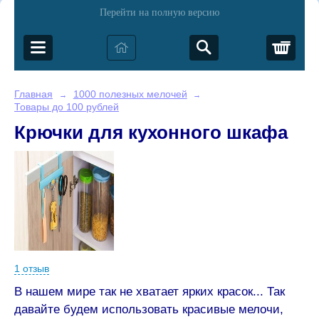
Перейти на полную версию
Корз
Главная
1000 полезных мелочей
→
→
Товары до 100 рублей
Крючки для кухонного шкафа
1 отзыв
В нашем мире так не хватает ярких красок... Так
давайте будем использовать красивые мелочи,