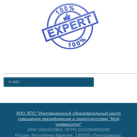
АНО ДПО "Инновационный образовательный центр
повышения квалификации и переподготовки "Мой
университет"
ИНН 1001043954, ОГРН 1031000006289
Россия, Республика Карелия, 185035 г.Петрозаводск,