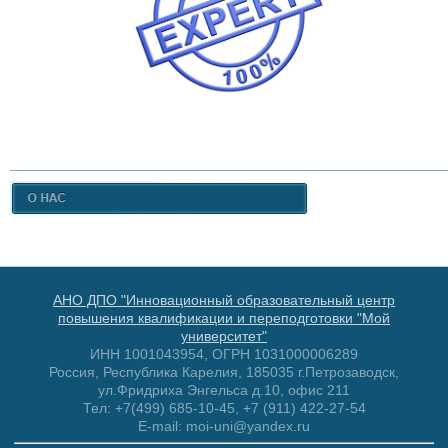
АНО ДПО "Инновационный образовательный центр
повышения квалификации и переподготовки "Мой
университет"
ИНН 1001043954, ОГРН 1031000006289
Россия, Республика Карелия, 185035 г.Петрозаводск,
ул.Фридриха Энгельса д.10, офис 211
Тел: +7(499) 685-10-45, +7 (911) 422-27-54
E-mail: moi-uni@yandex.ru