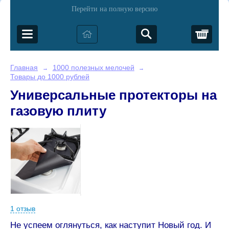
Перейти на полную версию
Корз
Главная
1000 полезных мелочей
→
→
Товары до 1000 рублей
Универсальные протекторы на
газовую плиту
1 отзыв
Не успеем оглянуться, как наступит Новый год. И