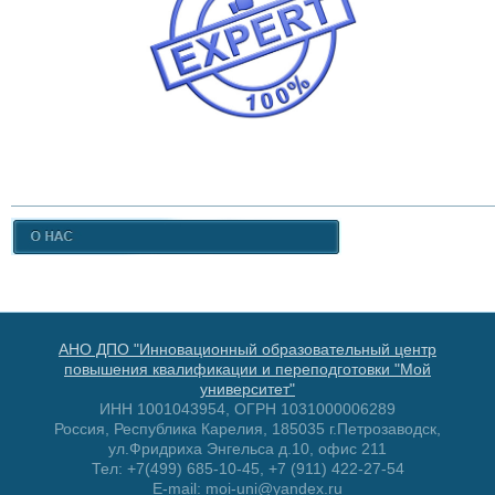
АНО ДПО "Инновационный образовательный центр
повышения квалификации и переподготовки "Мой
университет"
ИНН 1001043954, ОГРН 1031000006289
Россия, Республика Карелия, 185035 г.Петрозаводск,
ул.Фридриха Энгельса д.10, офис 211
Тел: +7(499) 685-10-45, +7 (911) 422-27-54
E-mail: moi-uni@yandex.ru