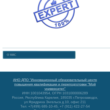
АНО ДПО "Инновационный образовательный центр
повышения квалификации и переподготовки "Мой
университет"
ИНН 1001043954, ОГРН 1031000006289
Россия, Республика Карелия, 185035 г.Петрозаводск,
ул.Фридриха Энгельса д.10, офис 211
Тел: +7(499) 685-10-45, +7 (911) 422-27-54