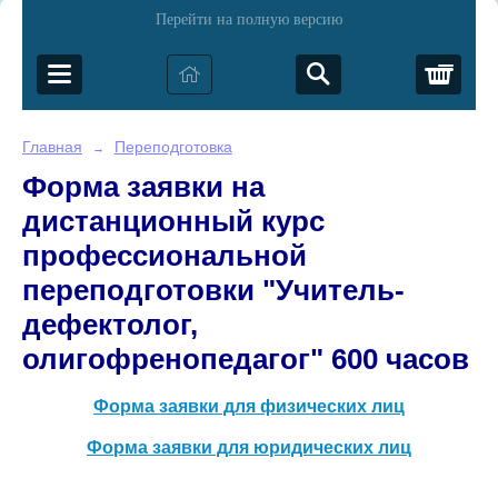
Перейти на полную версию
Корз
Главная
Переподготовка
→
Форма заявки на
дистанционный курс
профессиональной
переподготовки "Учитель-
дефектолог,
олигофренопедагог" 600 часов
Форма заявки для физических лиц
Форма заявки для юридических лиц