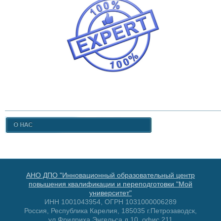
АНО ДПО "Инновационный образовательный центр
повышения квалификации и переподготовки "Мой
университет"
ИНН 1001043954, ОГРН 1031000006289
Россия, Республика Карелия, 185035 г.Петрозаводск,
ул.Фридриха Энгельса д.10, офис 211