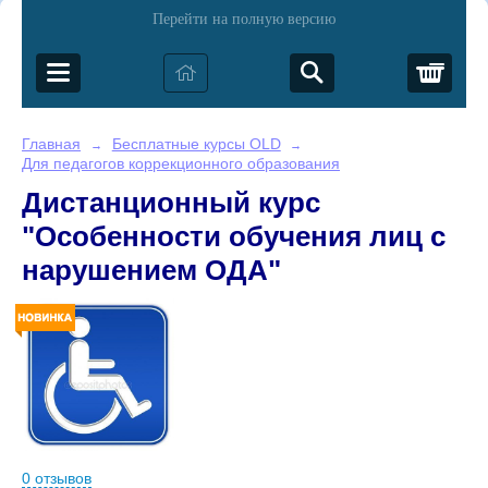
Перейти на полную версию
Корз
Главная
Бесплатные курсы OLD
→
→
Для педагогов коррекционного образования
Дистанционный курс
"Особенности обучения лиц с
нарушением ОДА"
0 отзывов