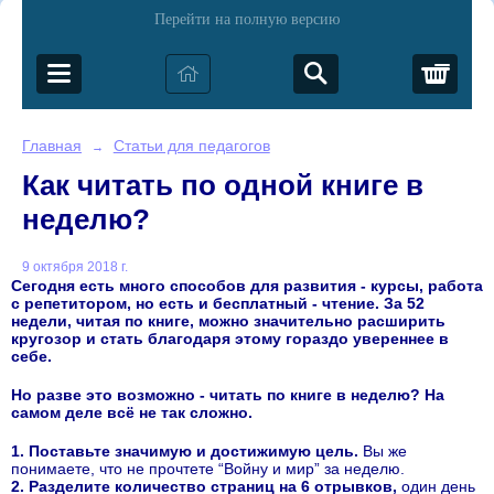
Перейти на полную версию
Корз
Главная
Статьи для педагогов
→
Как читать по одной книге в
неделю?
9 октября 2018 г.
Сегодня есть много способов для развития - курсы, работа
с репетитором, но есть и бесплатный - чтение. За 52
недели, читая по книге, можно значительно расширить
кругозор и стать благодаря этому гораздо увереннее в
себе.
Но разве это возможно - читать по книге в неделю? На
самом деле всё не так сложно.
1. Поставьте значимую и достижимую цель.
Вы же
понимаете, что не прочтете “Войну и мир” за неделю.
2. Разделите количество страниц на 6 отрывков,
один день