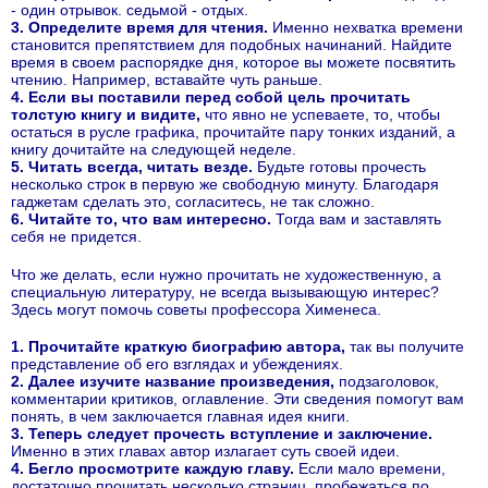
- один отрывок. седьмой - отдых.
3. Определите время для чтения.
Именно нехватка времени
становится препятствием для подобных начинаний. Найдите
время в своем распорядке дня, которое вы можете посвятить
чтению. Например, вставайте чуть раньше.
4. Если вы поставили перед собой цель прочитать
толстую книгу и видите,
что явно не успеваете, то, чтобы
остаться в русле графика, прочитайте пару тонких изданий, а
книгу дочитайте на следующей неделе.
5. Читать всегда, читать везде.
Будьте готовы прочесть
несколько строк в первую же свободную минуту. Благодаря
гаджетам сделать это, согласитесь, не так сложно.
6. Читайте то, что вам интересно.
Тогда вам и заставлять
себя не придется.
Что же делать, если нужно прочитать не художественную, а
специальную литературу, не всегда вызывающую интерес?
Здесь могут помочь советы профессора Хименеса.
1. Прочитайте краткую биографию автора,
так вы получите
представление об его взглядах и убеждениях.
2. Далее изучите название произведения,
подзаголовок,
комментарии критиков, оглавление. Эти сведения помогут вам
понять, в чем заключается главная идея книги.
3. Теперь следует прочесть вступление и заключение.
Именно в этих главах автор излагает суть своей идеи.
4. Бегло просмотрите каждую главу.
Если мало времени,
достаточно прочитать несколько страниц, пробежаться по