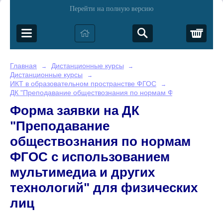
Перейти на полную версию
Корз
Главная
Дистанционные курсы
→
→
Дистанционные курсы
→
ИКТ в образовательном пространстве ФГОС
→
ДК "Преподавание обществознания по нормам ФГОС с использо
Форма заявки на ДК
"Преподавание
обществознания по нормам
ФГОС с использованием
мультимедиа и других
технологий" для физических
лиц