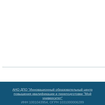
АНО ДПО "Инновационный образовательный центр
повышения квалификации и переподготовки "Мой
университет"
ИНН 1001043954, ОГРН 1031000006289