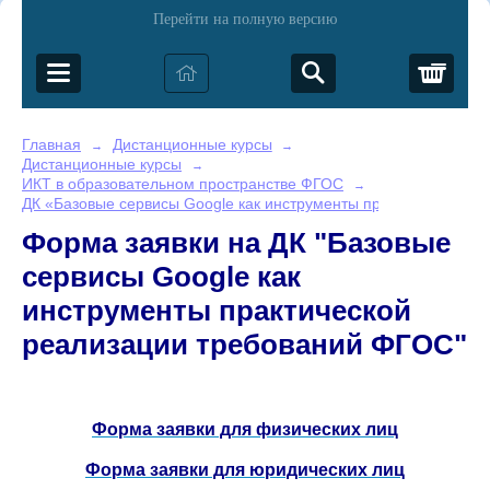
Перейти на полную версию
Корз
Главная
Дистанционные курсы
→
→
Дистанционные курсы
→
ИКТ в образовательном пространстве ФГОС
→
ДК «Базовые сервисы Google как инструменты практической р
Форма заявки на ДК "Базовые
сервисы Google как
инструменты практической
реализации требований ФГОС"
Форма заявки для физических лиц
Форма заявки для юридических лиц