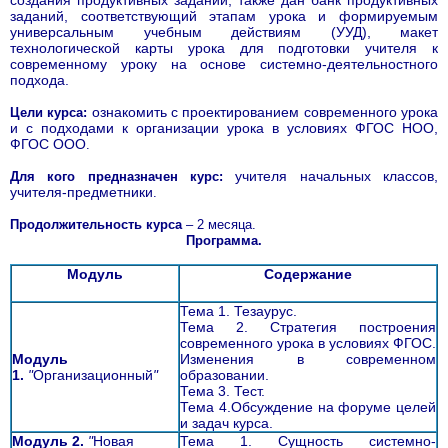
создания продуктивных заданий, также дан банк продуктивных
заданий, соответствующий этапам урока и формируемым
универсальным учебным действиям (УУД), макет
технологической карты урока для подготовки учителя к
современному уроку на основе системно-деятельностного
подхода.
ознакомить с проектированием современного урока
Цели курса:
и с подходами к организации урока в условиях ФГОС НОО,
ФГОС ООО
.
учителя начальных классов,
Для кого предназначен курс:
учителя-предметники
.
Продолжительность курса
– 2 месяца.
Программа.
Модуль
Содержание
Тема 1. Тезаурус.
Тема 2. Стратегия построения
современного урока в условиях ФГОС.
Модуль
Изменения в современном
1.
"
Организационный
"
образовании.
Тема 3. Тест.
Тема 4.Обсуждение на форуме целей
и задач курса.
Модуль 2.
"
Новая
Тема 1. Сущность системно-