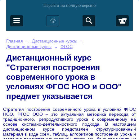
Перейти на полную версию
Корз
Главная
Дистанционные курсы
→
→
Дистанционные курсы
ФГОС
→
Дистанционный курс
"Стратегия построения
современного урока в
условиях ФГОС НОО и ООО"
предмет указывается
Стратегия построения современного урока в условиях ФГОС
НОО, ФГОС ООО – это актуальная методика перехода от
традиционного, репродуктивного урока к современному на
основе системно-деятельностного подхода. В настоящем
дистанционном курсе представлен структурированный
материал в виде схем, таблиц, алгоритмов построения урока и