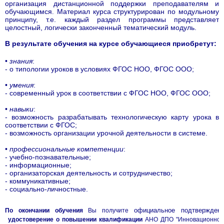
организация дистанционной поддержки преподавателям и
обучающимся
Материал курса структурирован по модульному
.
принципу, т.е. каждый раздел программы представляет
целостный, логически законченный тематический модуль.
В результате обучения на курсе обучающиеся приобретут:
•
знания
:
- о типологии уроков в условиях ФГОС НОО, ФГОС ООО;
•
умения
:
- современный урок в соответствии с ФГОС НОО, ФГОС ООО;
•
навыки
:
- возможность разрабатывать технологическую карту урока в
соответствии с ФГОС;
- возможность организации урочной деятельности в системе.
•
профессиональные компетенции
:
- учебно-познавательные;
- информационные;
- организаторская деятельность и сотрудничество;
- коммуникативные;
- социально-личностные.
официальное подтвержден
По окончании обучения
Вы получите
удостоверение о повышении квалификации
АНО ДПО "Инновационного