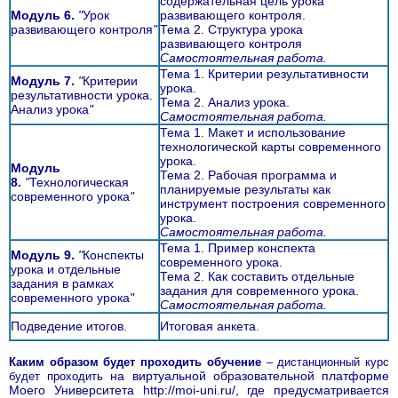
содержательная цель урока
Модуль 6.
"
Урок
развивающего контроля.
развивающего контроля
"
Тема 2. Структура урока
развивающего контроля
Самостоятельная работа.
Тема 1. Критерии результативности
Модуль 7.
"
Критерии
урока.
результативности урока.
Тема 2. Анализ урока.
Анализ урока
"
Самостоятельная работа.
Тема 1. Макет и использование
технологической карты современного
урока.
Модуль
Тема 2. Рабочая программа и
8.
"
Технологическая
планируемые результаты как
современного урока
"
инструмент построения современного
урока.
Самостоятельная работа.
Тема 1. Пример конспекта
Модуль 9.
"
Конспекты
современного урока.
урока и отдельные
Тема 2. Как составить отдельные
задания в рамках
задания для современного урока.
современного урока
"
Самостоятельная работа.
Подведение итогов.
Итоговая анкета.
Каким образом будет проходить обучение
– дистанционный курс
на виртуальной образовательной платформе
будет проходить
Моего Университета http://moi-uni.ru/, где предусматривается