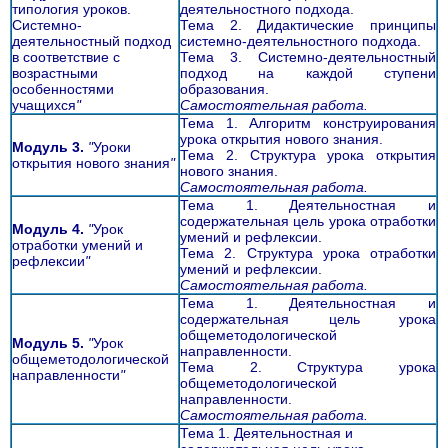
типология уроков.
деятельностного подхода.
Системно-
Тема 2. Дидактические принципы
деятельностный подход
системно-деятельностного подхода.
в соответствие с
Тема 3. Системно-деятельностный
возрастными
подход на каждой ступени
особенностями
образования.
учащихся
"
Самостоятельная работа.
Тема 1. Алгоритм конструирования
урока открытия нового знания.
Модуль 3.
"
Уроки
Тема 2. Структура урока открытия
открытия нового знания
"
нового знания.
Самостоятельная работа.
Тема 1. Деятельностная и
содержательная цель урока отработки
Модуль 4.
"
Урок
умений и рефлексии.
отработки умений и
Тема 2. Структура урока отработки
рефлексии
"
умений и рефлексии.
Самостоятельная работа.
Тема 1. Деятельностная и
содержательная цель урока
общеметодологической
Модуль 5.
"
Урок
направленности.
общеметодологической
Тема 2. Структура урока
направленности
"
общеметодологической
направленности.
Самостоятельная работа.
Тема 1. Деятельностная и