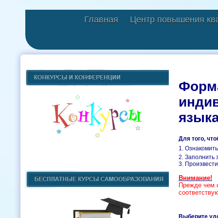
Главная
Центр повышения кв
Форм
индив
языка
Для того, чт
1. Ознакомить
2. Заполнить 
3. Произвести
Внимание!
Прежде чем о
соответству
Выберите удо