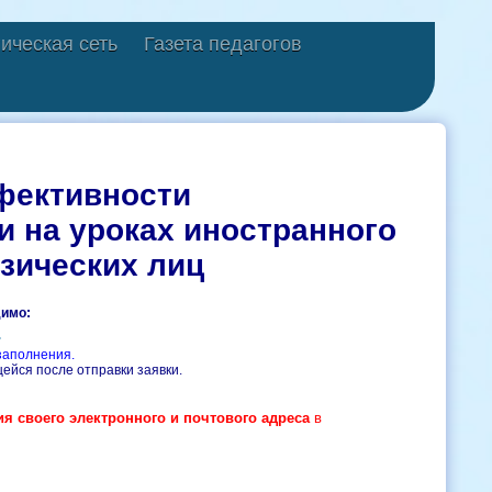
ическая сеть
Газета педагогов
фективности
и на уроках иностранного
зических лиц
димо:
.
заполнения.
ейся после отправки заявки.
я своего электронного и почтового адреса
в