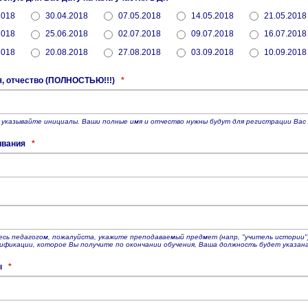
2018
30.04.2018
07.05.2018
14.05.2018
21.05.2018
2018
25.06.2018
02.07.2018
09.07.2018
16.07.2018
2018
20.08.2018
27.08.2018
03.09.2018
10.09.2018
я, отчество (ПОЛНОСТЬЮ!!!)
*
 указывайте инициалы. Ваши полные имя и отчество нужны будут для регистрации Вас 
ивания
*
есь педагогом, пожалуйста, укажите преподаваемый предмет (напр, "учитель истории"
ификации, которое Вы получите по окончании обучения, Ваша должность будет указана т
ы
*