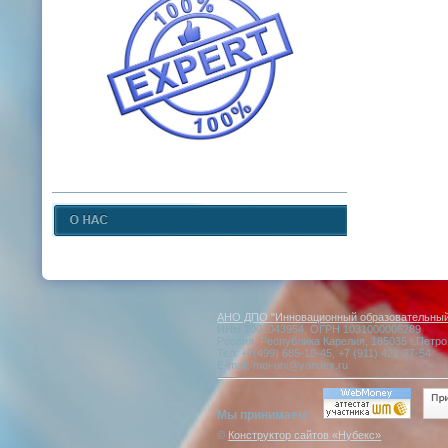
АНО ДПО "Инновационный образовательный 
ИНН 1001043954, ОГРН 1031000006289
Россия, Республика Карелия, 185035 г.Петро
Тел: +7(499) 685-10-45, +7 (911) 422-27-54
E-mail: moi-uni@yandex.ru
Мы принимаем:
©
Конструктор сайтов «Нубекс»