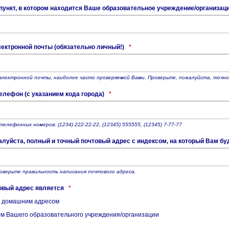
ункт, в котором находится Ваше образовательное учреждение/организац
ектронной почты (обязательно личный!)
*
электронной почты, наиболее часто проверяемой Вами. Проверьте, пожалуйста, точно
елефон (с указанием кода города)
*
елефонных номеров: (1234) 222-22-22, (12345) 555555, (12345) 7-77-77
алуйста, полный и точный почтовый адрес с индексом, на который Вам б
оверьте правильность написания почтового адреса.
овый адрес является
*
 домашним адресом
м Вашего образовательного учреждения/организации