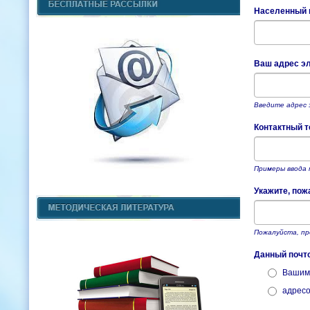
Населенный п
Ваш адрес эл
Введите адрес 
Контактный т
Примеры ввода т
Укажите, пож
Пожалуйста, пр
Данный почт
Вашим
адресо