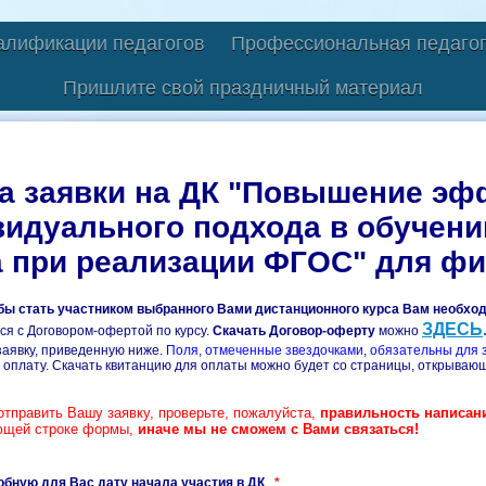
алификации педагогов
Профессиональная педагог
Пришлите свой праздничный материал
а заявки на ДК "Повышение эф
идуального подхода в обучени
 при реализации ФГОС" для фи
обы стать участником выбранного Вами дистанционного курса Вам необхо
ЗДЕСЬ
ся с Договором-офертой по курсу
.
Скачать Договор-оферту
можно
заявку, приведенную ниже.
Поля, отмеченные звездочками, обязательны для 
 оплату. Скачать квитанцию для оплаты можно будет со страницы, открывающ
тправить Вашу заявку, проверьте, пожалуйста,
правильность
написани
ющей строке формы,
иначе мы не сможем с Вами связаться!
бную для Вас дату начала участия в ДК
*