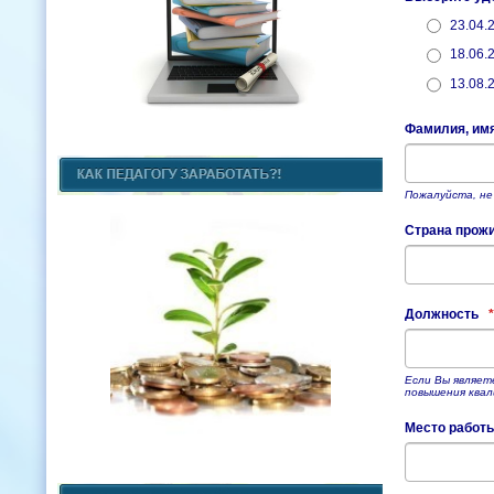
23.04.
18.06.
13.08.
Фамилия, им
Пожалуйста, не
Страна прож
Должность
*
Если Вы являет
повышения квал
Место работ