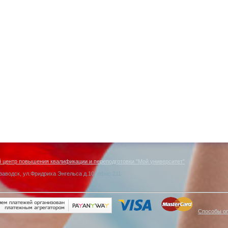
центр повышения квалификации и переподготовки "Мой университет"
заводск, ул.Фридриха Энгельса д.10, офис 211
Способы о