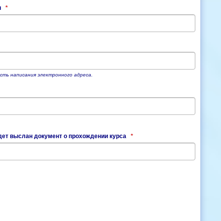
и
*
сть написания электронного адреса.
удет выслан документ о прохождении курса
*