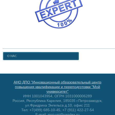
АНО ДПО "Инновационный образовательный центр
повышения квалификации и переподготовки "Мой
университет"
ИНН 1001043954, ОГРН 1031000006289
Россия, Республика Карелия, 185035 г.Петрозаводск,
ул.Фридриха Энгельса д.10, офис 211
Тел: +7(499) 685-10-45, +7 (911) 422-27-54
E-mail: moi-uni@yandex.ru