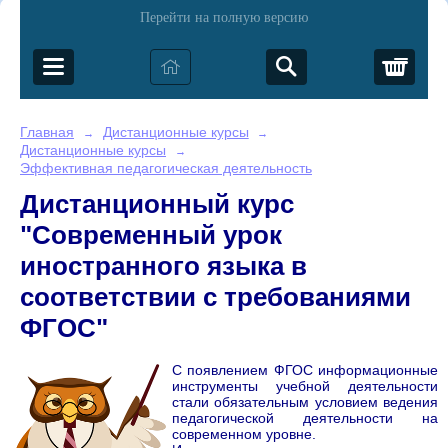
Перейти на полную версию
Корз
Главная
Дистанционные курсы
→
→
Дистанционные курсы
→
Эффективная педагогическая деятельность
Дистанционный курс
"Современный урок
иностранного языка в
соответствии с требованиями
ФГОС"
С появлен
ием ФГОС информационные
инструменты учебной деятельности
стали обязательным условием ведения
педагогической деятельности на
современном уровне.