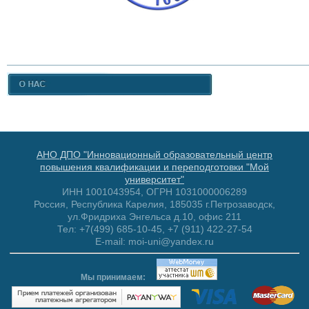
АНО ДПО "Инновационный образовательный центр
повышения квалификации и переподготовки "Мой
университет"
ИНН 1001043954, ОГРН 1031000006289
Россия, Республика Карелия, 185035 г.Петрозаводск,
ул.Фридриха Энгельса д.10, офис 211
Тел: +7(499) 685-10-45, +7 (911) 422-27-54
E-mail: moi-uni@yandex.ru
Мы принимаем: