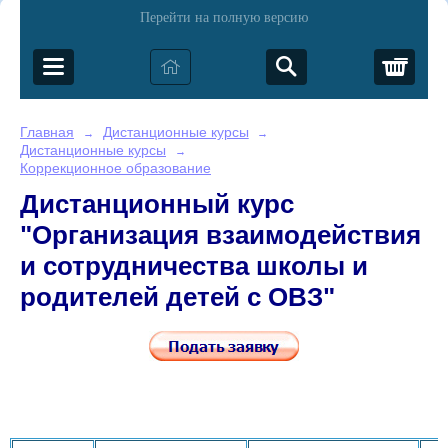
Перейти на полную версию
Корз
Главная
Дистанционные курсы
→
→
Дистанционные курсы
→
Коррекционное образование
Дистанционный курс
"Организация взаимодействия
и сотрудничества школы и
родителей детей с ОВЗ"