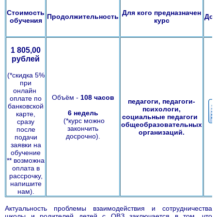
Стоимость
Для кого предназначен
Продолжительность
До
обучения
курс
1 805,00
рублей
(*скидка 5%
при
онлайн
Объём -
108
часов
оплате по
педагоги, педагоги-
банковской
психологи,
6 недель
карте,
социальные педагоги
(*курс можно
сразу
общеобразовательных
закончить
после
организаций.
досрочно).
подачи
заявки на
обучение
** возможна
оплата в
рассрочку,
напишите
нам).
Актуальность проблемы взаимодействия и сотрудничества
школы и родителей детей с ОВЗ заключается в том, что