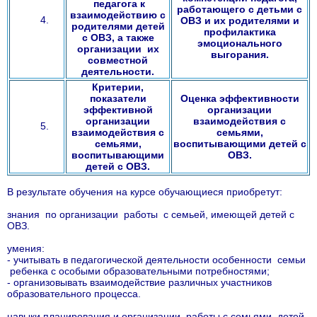
педагога к
работающего с детьми с
взаимодействию с
ОВЗ и их родителями и
родителями детей
профилактика
с ОВЗ, а также
эмоционального
организации их
выгорания.
совместной
деятельности.
Критерии,
показатели
Оценка эффективности
эффективной
организации
организации
взаимодействия с
взаимодействия с
семьями,
семьями,
воспитывающими детей с
воспитывающими
ОВЗ.
детей с ОВЗ.
В результате обучения на курсе обучающиеся приобретут:
знания по организации работы с семьей, имеющей детей с
ОВЗ.
умения:
- учитывать в педагогической деятельности особенности семьи
ребенка с особыми образовательными потребностями;
- организовывать взаимодействие различных участников
образовательного процесса.
навыки планирования и организации работы с семьями детей