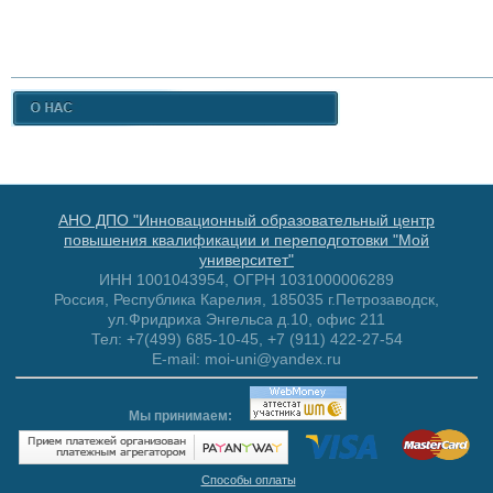
АНО ДПО "Инновационный образовательный центр
повышения квалификации и переподготовки "Мой
университет"
ИНН 1001043954, ОГРН 1031000006289
Россия, Республика Карелия, 185035 г.Петрозаводск,
ул.Фридриха Энгельса д.10, офис 211
Тел: +7(499) 685-10-45, +7 (911) 422-27-54
E-mail: moi-uni@yandex.ru
Мы принимаем:
Способы оплаты