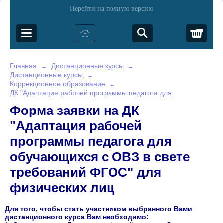
Перейти на полную версию
Корз
Главная
Дистанционные курсы
→
→
Дистанционные курсы
→
Коррекционное образование
→
ДК "Адаптация рабочей программы педагога для обучающихся 
Форма заявки на ДК
"Адаптация рабочей
программы педагога для
обучающихся с ОВЗ в свете
требований ФГОС" для
физических лиц
Для того, чтобы стать участником выбранного Вами
дистанционного курса Вам необходимо: