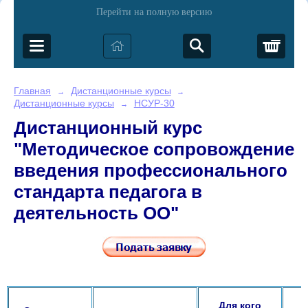
Перейти на полную версию
Корз
Главная
Дистанционные курсы
→
→
Дистанционные курсы
НСУР-30
→
Дистанционный курс
"Методическое сопровождение
введения профессионального
стандарта педагога в
деятельность ОО"
Для кого