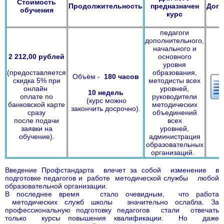
Стоимость
Продолжительность
предназначен
Дого
обучения
курс
педагоги
дополнительного,
начального и
2 212,00 рублей
основного
уровня
(предоставляется
образования,
Объём -
180
часов
скидка 5% при
методисты всех
онлайн
уровней,
10 недель
оплате по
руководители
(курс можно
банковской карте
методических
закончить досрочно).
сразу
объединений
после подачи
всех
заявки на
уровней,
обучение).
администрация
образовательных
организаций.
Введение Профстандарта влечет за собой изменение в
подготовке педагогов и работе методической службы любой
образовательной организации.
В последнее время стало очевидным, что работа
методических служб школы значительно ослабла. За
профессиональную подготовку педагогов стали отвечать
только курсы повышения квалификации. Но даже