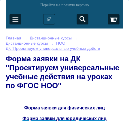
Перейти на полную версию
Корз
Главная
Дистанционные курсы
→
→
Дистанционные курсы
НОО
→
→
ДК "Проектируем универсальные учебные действия на уроках 
Форма заявки на ДК
"Проектируем универсальные
учебные действия на уроках
по ФГОС НОО"
Форма заявки для физических лиц
Форма заявки для юридических лиц