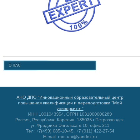
АНО ДПО "Инновационный образовательный центр
повышения квалификации и переподготовки "Мой
университет"
ИНН 1001043954, ОГРН 1031000006289
Россия, Республика Карелия, 185035 г.Петрозаводск,
ул.Фридриха Энгельса д.10, офис 211
Тел: +7(499) 685-10-45, +7 (911) 422-27-54
E-mail: moi-uni@yandex.ru