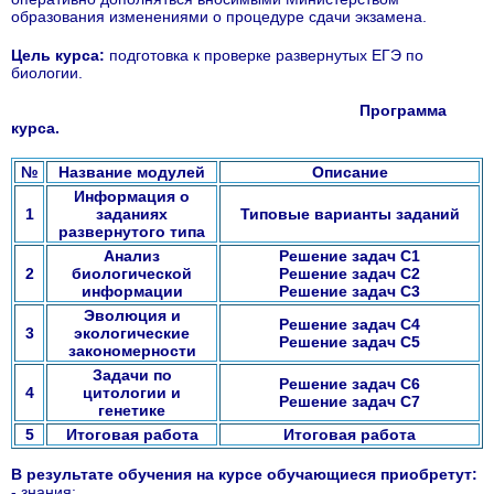
образования изменениями о процедуре сдачи экзамена.
Цель курса:
подготовка к проверке развернутых ЕГЭ по
биологии.
Программа
курса.
№
Название модулей
Описание
Информация о
1
заданиях
Типовые варианты заданий
развернутого типа
Анализ
Решение задач С1
2
биологической
Решение задач С2
информации
Решение задач С3
Эволюция и
Решение задач С4
3
экологические
Решение задач С5
закономерности
Задачи по
Решение задач С6
4
цитологии и
Решение задач С7
генетике
5
Итоговая работа
Итоговая работа
В результате обучения на курсе обучающиеся приобретут:
- знания: