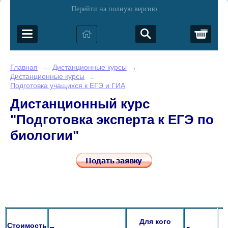
Перейти на полную версию
Корз
Главная
Дистанционные курсы
→
→
Дистанционные курсы
→
Подготовка учащихся к ЕГЭ и ГИА
Дистанционный курс
"Подготовка эксперта к ЕГЭ по
биологии"
Для кого
Стоимость