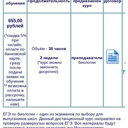
Продолжительность
предназначен
Договор
Р
обучения
курс
655,00
рублей
(*скидка 5%
при
онлайн
Объём -
36
часов
оплате по
банковской
2 недели
преподаватели
карте,
(*курс можно
биологии
п
сразу
закончить
после
досрочно).
Р
подачи
заявки на
обучение
** возможна
оплата в
рассрочку,
напишите
нам).
ЕГЭ по биологии – один из экзаменов по выбору для
выпускников школ. Данный дистанционный курс направлен на
проверку развернутых вопросов ЕГЭ. Все материалы будут
оперативно дополняться вносимыми Министерством