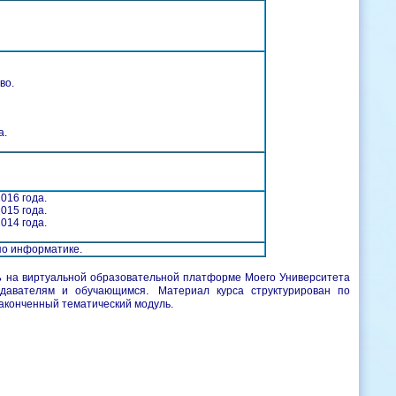
во.
а.
016 года.
015 года.
014 года.
по информатике.
ь
на виртуальной образовательной платформе Моего Университета
.
еподавателям и обучающимся
Материал курса структурирован по
законченный тематический модуль.