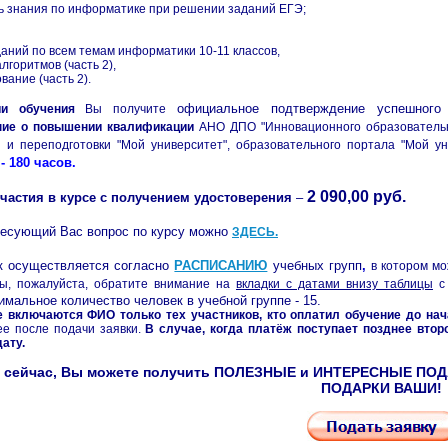
ть знания по информатике при решении заданий ЕГЭ;
аний по всем темам информатики 10-11 классов,
алгоритмов (часть 2),
вание (часть 2).
официальное подтверждение успешного
ии обучения
Вы получите
ние о повышении квалификации
АНО ДПО "Инновационного образователь
 и переподготовки "Мой университет", образовательного портала "Мой ун
- 180 часов.
2 090,00 руб.
частия в курсе с получением удостоверения
–
ресующий Вас вопрос по курсу можно
ЗДЕСЬ
.
к осуществляется согласно
РАСПИСАНИЮ
учебных групп
,
в котором мо
ы, пожалуйста, обратите внимание на
вкладки с датами внизу таблицы
с 
имальное количество человек в учебной группе - 15.
 включаются ФИО только тех участников, кто оплатил обучение до нач
е после подачи заявки.
В
случае, когда платёж поступает позднее втор
дату
.
 сейчас, Вы можете получить ПОЛЕЗНЫЕ и ИНТЕРЕСНЫЕ ПОДАР
ПОДАРКИ ВАШИ!