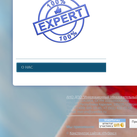
АНО ДПО "Инновационный образовательный 
ИНН 1001043954, ОГРН 1031000006289
Россия, Республика Карелия, 185035 г.Петро
Тел: +7(499) 685-10-45, +7 (911) 422-27-54
E-mail: moi-uni@yandex.ru
Мы принимаем:
©
Конструктор сайтов «Нубекс»