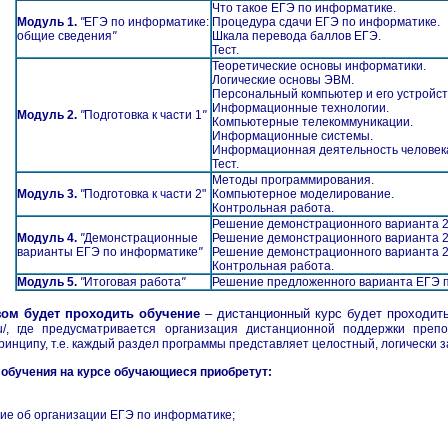
Что такое ЕГЭ по информатике.
Модуль 1.
"
ЕГЭ по информатике:
Процедура сдачи ЕГЭ по информатике.
общие сведения
"
Шкала перевода баллов ЕГЭ.
Тест.
Теоретические основы информатики.
Логические основы ЭВМ.
Персональный компьютер и его устройст
Информационные технологии.
Модуль 2.
"
Подготовка к части 1
"
Компьютерные телекоммуникации.
Информационные системы.
Информационная деятельность человек
Тест.
Методы программирования.
Модуль 3.
"
Подготовка к части 2"
Компьютерное моделирование.
Контрольная работа.
Решение демонстрационного варианта 2
Модуль 4.
"
Демонстрационные
Решение демонстрационного варианта 2
варианты ЕГЭ по информатике
"
Решение демонстрационного варианта 2
Контрольная работа.
Модуль 5.
"
Итоговая работа
"
Решение предложенного варианта ЕГЭ 
зом будет проходить обучение
– дистанционный курс будет проходит
ni.ru/, где предусматривается организация дистанционной поддержки пр
ринципу, т.е. каждый раздел программы представляет целостный, логически 
 обучения на курсе обучающиеся приобретут:
ние об организации ЕГЭ по информатике;