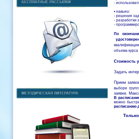
- использова
•
навыки
:
- решения зад
- разработки 
- программиро
По окончан
удостовере
квалификации
объема курса
Стоимость у
Задать инте
Прием заяво
выборе групп
заявке. Макс
В расписание
можно быстре
расписанию 
Только