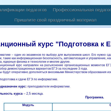
алификации педагогов
Профессиональная педагог
Пришлите свой праздничный материал
нционный курс "Подготовка к 
матике – один из экзаменов по выбору для выпускников школ. Его нужно сда
и, такие как информационная безопасность, автоматизация и управление, на
а, ядерные физика и технологии и многие другие.
нционный курс направлен на разъяснение организационных моментов ЕГЭ 
збор демонстрационных вариантов ЕГЭ за последние 3 года.
ы будут оперативно дополняться вносимыми Министерством образования из
.
подготовка к сдаче ЕГЭ по информатике
едназначен курс:
.
преподаватели информатики
льность курса
– 2,5 месяца.
Программа.
Модуль