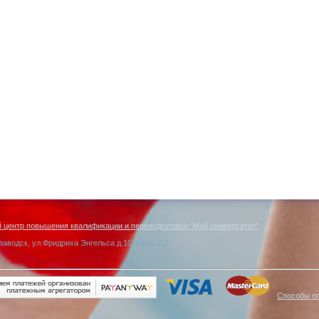
центр повышения квалификации и переподготовки "Мой университет"
заводск, ул.Фридриха Энгельса д.10, офис 211
Способы о