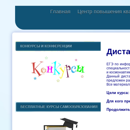
Главная
Центр повышения кв
Диста
ЕГЭ по инфор
специальност
и космонавтик
Данный диста
предложен ра
Все материал
Цели курса:
Для кого пр
Продолжите