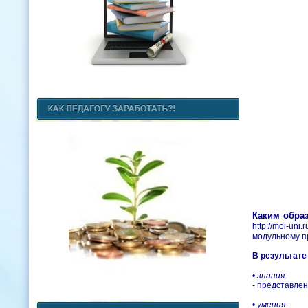
Каким обра
http://moi-u
модульному п
В результате
•
знания
:
- представле
•
умения
: