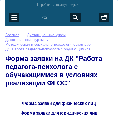
Перейти на полную версию
Корз
Главная
Дистанционные курсы
→
→
Дистанционные курсы
→
Методическая и социально-психологическая работа
→
ДК "Работа педагога-психолога с обучающимися в условиях ре
Форма заявки на ДК "Работа
педагога-психолога с
обучающимися в условиях
реализации ФГОС"
Форма заявки для физических лиц
Форма заявки для юридических лиц