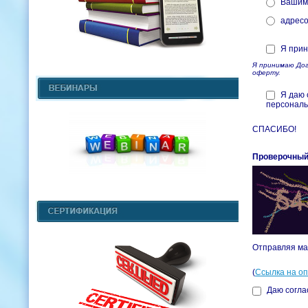
Вашим
адресо
Я прин
Я принимаю Дог
оферту.
Я даю 
персональ
СПАСИБО!
Проверочный
Отправляя ма
(
Ссылка на о
Даю согла