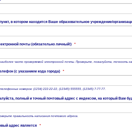
ункт, в котором находится Ваше образовательное учреждение/организац
ектронной почты (обязательно личный!)
*
наиболее часто проверяемой электронной почты. Проверьте, пожалуйста, точность на
елефон (с указанием кода города)
*
елефонных номеров: (1234) 222-22-22, (12345) 555555, (12345) 7-77-77.
алуйста, полный и точный почтовый адрес с индексом, на который Вам б
оверьте правильность написания почтового адреса.
овый адрес является
*