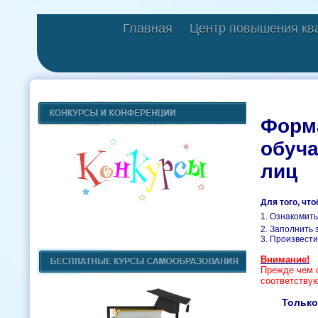
Главная
Центр повышения кв
Форма
обуч
лиц
Для того, чт
1. Ознакомить
2. Заполнить 
3. Произвести
Внимание!
Прежде чем о
соответству
Только