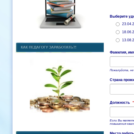
Выберите уд
23.04.
18.06.
13.08.
Фамилия, им
Пожалуйста, не
Страна прож
Должность
*
Если Вы являет
повышения квал
Место работ