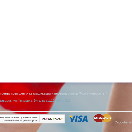
центр повышения квалификации и переподготовки "Мой университет"
заводск, ул.Фридриха Энгельса д.10, офис 211
Способы о