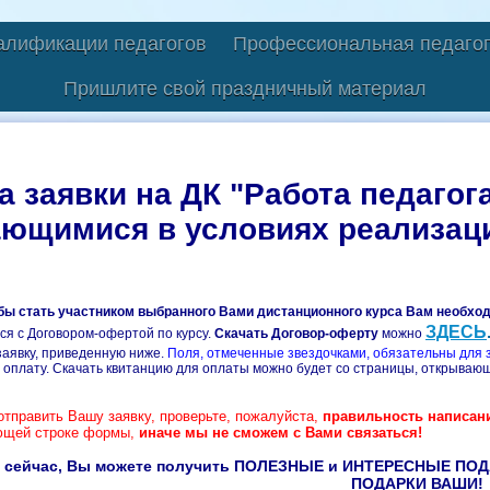
алификации педагогов
Профессиональная педагог
Пришлите свой праздничный материал
 заявки на ДК "Работа педагог
ающимися в условиях реализац
обы стать участником выбранного Вами дистанционного курса Вам необхо
ЗДЕСЬ
ся с Договором-офертой по курсу
.
Скачать Договор-оферту
можно
заявку, приведенную ниже.
Поля, отмеченные звездочками, обязательны для 
 оплату. Скачать квитанцию для оплаты можно будет со страницы, открывающ
тправить Вашу заявку, проверьте, пожалуйста,
правильность
написани
ющей строке формы,
иначе мы не сможем с Вами связаться!
 сейчас, Вы можете получить ПОЛЕЗНЫЕ и ИНТЕРЕСНЫЕ ПОДАР
ПОДАРКИ ВАШИ!