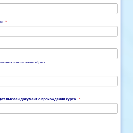
ия
*
писания электронного адреса.
удет выслан документ о прохождении курса
*