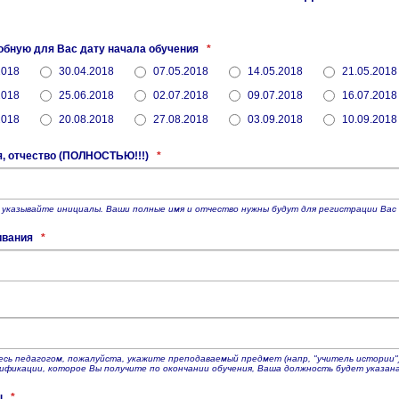
обную для Вас дату начала обучения
*
2018
30.04.2018
07.05.2018
14.05.2018
21.05.2018
2018
25.06.2018
02.07.2018
09.07.2018
16.07.2018
2018
20.08.2018
27.08.2018
03.09.2018
10.09.2018
я, отчество (ПОЛНОСТЬЮ!!!)
*
 указывайте инициалы. Ваши полные имя и отчество нужны будут для регистрации Вас 
ивания
*
есь педагогом, пожалуйста, укажите преподаваемый предмет (напр, "учитель истории"
ификации, которое Вы получите по окончании обучения, Ваша должность будет указана т
ы
*