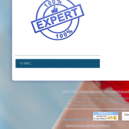
АНО ДПО "Инновационный образовательный 
ИНН 1001043954, ОГРН 1031000006289
Россия, Республика Карелия, 185035 г.Петро
Тел: +7(499) 685-10-45, +7 (911) 422-27-54
E-mail: moi-uni@yandex.ru
Мы принимаем:
©
Конструктор сайтов «Нубекс»