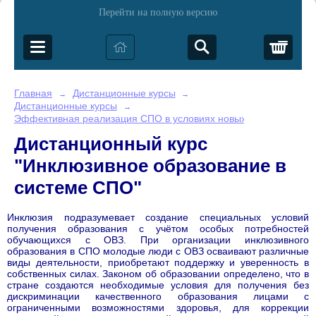
Перейти на полную версию
Корз
Главная
Дистанционные курсы
→
→
Дистанционные курсы
→
Эффективная реализация СПО в условиях новых ФГОС
Дистанционный курс
"Инклюзивное образование в
системе СПО"
Инклюзия подразумевает создание специальных условий
получения образования с учётом особых потребностей
обучающихся с ОВЗ. При организации инклюзивного
образования в СПО молодые люди с ОВЗ осваивают различные
виды деятельности, приобретают поддержку и уверенность в
собственных силах. Законом об образовании определено, что в
стране создаются необходимые условия для получения без
дискриминации качественного образования лицами с
ограниченными возможностями здоровья, для коррекции