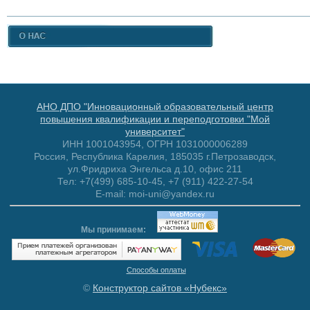
АНО ДПО "Инновационный образовательный центр
повышения квалификации и переподготовки "Мой
университет"
ИНН 1001043954, ОГРН 1031000006289
Россия, Республика Карелия, 185035 г.Петрозаводск,
ул.Фридриха Энгельса д.10, офис 211
Тел: +7(499) 685-10-45, +7 (911) 422-27-54
E-mail: moi-uni@yandex.ru
Мы принимаем:
Способы оплаты
©
Конструктор сайтов «Нубекс»