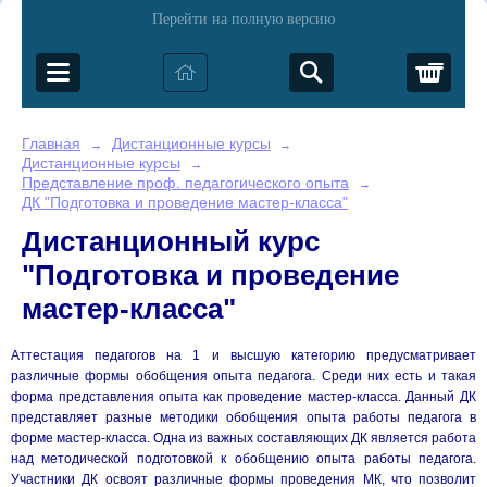
Перейти на полную версию
Корз
Главная
Дистанционные курсы
→
→
Дистанционные курсы
→
Представление проф. педагогического опыта
→
ДК "Подготовка и проведение мастер-класса"
Дистанционный курс
"Подготовка и проведение
мастер-класса"
Аттестация педагогов на 1 и высшую категорию предусматривает
различные формы обобщения опыта педагога. Среди них есть и такая
форма представления опыта как проведение мастер-класса. Данный ДК
представляет разные методики обобщения опыта работы педагога в
форме мастер-класса. Одна из важных составляющих ДК является работа
над методической подготовкой к обобщению опыта работы педагога.
Участники ДК освоят различные формы проведения МК, что позволит