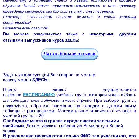
студентами и коллегами знания и навыки, полученные в процессе
обучения. Новый опыт гармонично вписывается в мою практику
проведения семинаров, как для коллег, так и для студентов.
Благодаря качественной системе обучения я стала хорошим
специалистом!
Огромное всем спасибо!"
Вы можете ознакомиться также с некоторыми другими
отзывами
выпускников курса
:
ЗДЕСЬ
Задать интересующий Вас вопрос по мастер-
классу можно
ЗДЕСЬ
.
Прием заявок осуществляется
согласно
РАСПИСАНИЮ
учебных групп
,
в котором можно выбрать
При выборе группы,
для себя дату начала обучения и место в группе.
пожалуйста, обратите внимание на
вкладки с датами внизу
таблицы
с расписанием.
Максимальное количество человек в
учебной группе - 20.
Свободные места в группе определяются зелеными
ячейками.
Далее, укажите выбранную Вами дату в Вашей
заявке.
В расписание включаются только ФИО тех участников, кто