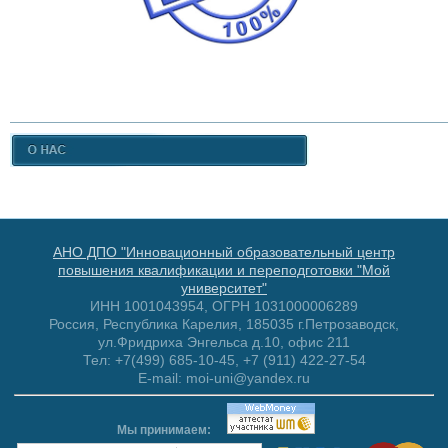
АНО ДПО "Инновационный образовательный центр
повышения квалификации и переподготовки "Мой
университет"
ИНН 1001043954, ОГРН 1031000006289
Россия, Республика Карелия, 185035 г.Петрозаводск,
ул.Фридриха Энгельса д.10, офис 211
Тел: +7(499) 685-10-45, +7 (911) 422-27-54
E-mail: moi-uni@yandex.ru
Мы принимаем: