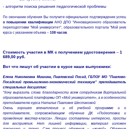
- алгоритм поиска решения педагогической проблемы
По окончании обучения Вы получите официальное подтверждение успешн
о повышении квалификации
АНО ДПО "Инновационного образовательно
переподготовки "Мой университет", образовательного портала "Мой унив
курса с указанием объема –
108 часов
.
Стоимость участия в МК с получением удостоверения
–
1
689,00 руб.
Вот что пишут об участии в курсе наши выпускники:
Елена Николаевна Мишина, Павловский Посад, ГБПОУ МО "Павлово-
Посадский промышленно-экономический техникум" преподаватель
специальных дисциплин:
"Хочу выразить слова благодарности всем сотрудникам Виртуальной
образовательной платформы ОП «Мой университет», а в особенности
преподавателю курса Наталье Павловне Шестаковой.
Очень хорошее впечатление и об учебной программе и о
преподавателе, сопровождающем обучение ДК «Подготовка и
проведение мастер-класса». Лекции составлены интересно, просты
для восприятия. Нет лишней информации, материал изложен
лаконично и точно. Сам процесс обучения – «живой». Обучение