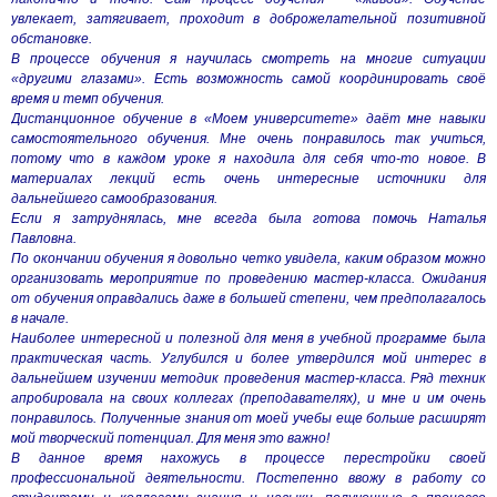
увлекает, затягивает, проходит в доброжелательной позитивной
обстановке.
В процессе обучения я научилась смотреть на многие ситуации
«другими глазами». Есть возможность самой координировать своё
время и темп обучения.
Дистанционное обучение в «Моем университете» даёт мне навыки
самостоятельного обучения. Мне очень понравилось так учиться,
потому что в каждом уроке я находила для себя что-то новое. В
материалах лекций есть очень интересные источники для
дальнейшего самообразования.
Если я затруднялась, мне всегда была готова помочь Наталья
Павловна.
По окончании обучения я довольно четко увидела, каким образом можно
организовать мероприятие по проведению мастер-класса. Ожидания
от обучения оправдались даже в большей степени, чем предполагалось
в начале.
Наиболее интересной и полезной для меня в учебной программе была
практическая часть. Углубился и более утвердился мой интерес в
дальнейшем изучении методик проведения мастер-класса. Ряд техник
апробировала на своих коллегах (преподавателях), и мне и им очень
понравилось. Полученные знания от моей учебы еще больше расширят
мой творческий потенциал. Для меня это важно!
В данное время нахожусь в процессе перестройки своей
профессиональной деятельности. Постепенно ввожу в работу со