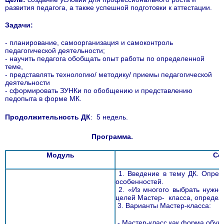
развития педагога, а также успешной подготовки к аттестации.
Задачи:
- планирование, самоорганизация и самоконтроль
педагогической деятельности;
- научить педагога обобщать опыт работы по определенной
теме,
- представлять технологию/ методику/ приемы педагогической
деятельности
- сформировать ЗУНКи по обобщению и представлению
педопыта в форме МК.
Продолжительность ДК
: 5 недель.
Программа.
Модуль
Со
1. Введение в тему ДК. Опред
особенностей.
2. «Из многого выбрать нужн
целей Мастер- класса, определе
3. Варианты Мастер-класса:
- Мастер-класс как форма обуч