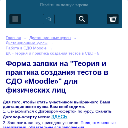
Перейти на полную версию
Корз
Главная
Дистанционные курсы
→
→
Дистанционные курсы
→
Работа в СДО Moodle
→
ДК «Теория и практика создания тестов в СДО «Moodle»
Форма заявки на "Теория и
практика создания тестов в
СДО «Moodle»" для
физических лиц
Для того, чтобы стать участником выбранного Вами
дистанционного курса Вам необходимо:
1. Ознакомиться с Договором-офертой по курсу
.
Скачать
ЗДЕСЬ
.
Договор-оферту
можно
2. Заполнить заявку, приведенную ниже.
Поля, отмеченные
звездочками, обязательны для заполнения.