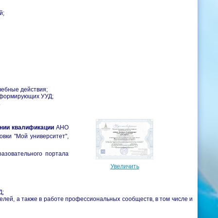
й;
чебные действия;
и формирующих УУД;
.
нии квалификации
АНО
вки "Мой университет",
разовательного портала
Увеличить
Д;
телей, а также в работе профессиональных сообществ, в том числе и