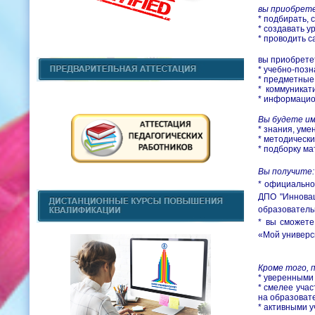
вы приобрете
*​ подбирать
*​ создавать 
*​ проводить 
вы приобрете
* учебно-поз
* предметные
* коммуникат
* информаци
Вы будете им
*​ знания, ум
*​ методичес
*​ подборку м
Вы получите:
*​ официальн
ДПО "Инновац
образователь
*​ вы сможет
«Мой универс
Кроме того, п
*​ уверенным
*​ смелее уча
на образоват
*​ активными 