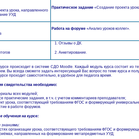
Практическое задание
«Создание проекта урок
екта урока, направленного
ание УУД
Работа на форуме
«Анализ уроков коллег».
в
1.​ Отзывы о ДК.
тогов
2.​ Анкетирование.
курсе происходит в системе СДО Moodle. Каждый модуль курса состоит из те
ем. Вы всегда сможете задать интересующий Вас вопрос по теме курса и пол
урсе проходит самостоятельно, в удобное для педагога время.
ия свидетельства необходимо:
териалы всех модулей;
все практические задания, в т.ч. с учетом комментариев преподавателя;
роект урока, соответствующий требованиям ФГОС и формирующий универсальн
астие в работе форумов.
 обучения на курсе:
 знаниями:
ностях организации урока, соответствующего требованиям ФГОС и формирующ
, приёмах, направленных на формирование метапредметных УУД;