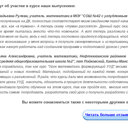
ут об участии в курсе наши выпускники:
надьевна Рулева, учитель математики в МОУ "СОШ №42 с углубленным и
полученные на ДК, полностью соответствуют моим ожиданиям перед нача
 все, как «в тумане». А теперь скажу «туман рассеялся». Данный курс ок
се время пыталась внести что-то новенькое. А вот теперь разложила в
ля меня не было, ведь к ней теперь постоянно придется обращаться, чт
а все возникавшие у меня вопросы я получила своевременные и исчерпыв
, как начнут работать над созданием программ и подготовкой уроков с уч
яна Александровна, учитель математики, Нефтеюганское районное
 средняя общеобразовательная школа №2", пгт Пойковский, Ханты-Ман
 оправдались, так как курс "Урок математики формирующий УУД" весьма 
ваний и новых понятий. Материал, подобранный по каждой теме, конкр
мации и разъяснений. Я рада. что курсы дали мне возможность попробова
апе урока УУД, накопить, обогатить в процессе деятельности собственн
ендовала пройти обучение на этом курсе, так как пройдя его, многие н
ость самим попробовать разработать свой урок и получили разработки с
Вы можете ознакомиться также с некоторыми другими 