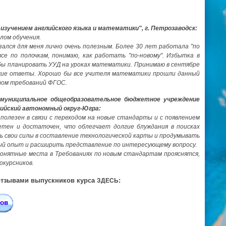
зучением английского языка и математики", г. Петрозаводск:
лом обучения.
азался для меня лично очень полезным. Более 30 лет работала "по
се по полочкам, понимаю, как работать "по-новому". Избытка в
обы планировать УУД на уроках математики. Принимаю в сентябре
ающие ответы. Хорошо бы все учителя математики прошли данный
етом требований ФГОС.
 муниципальное общеобразовательное бюджетное учреждение
сийский автономный округ-Югра:
полезен в связи с переходом на новые стандарты и с появлением
етен и достаточен, что облегчает долгие блуждания в поисках
ть свои силы в составление технологической карты и продумывать
ый опыт и расширить представление по интересующему вопросу.
епонятные места в Требованиях по новым стандартам прояснятся,
окурсников.
отзывами
выпускников курса
:
ЗДЕСЬ