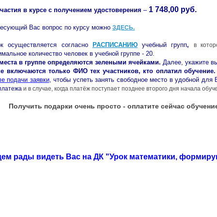
1 748,00 руб.
частия в курсе с получением удостоверения
–
ресующий Вас вопрос по курсу можно
ЗДЕСЬ
.
ок осуществляется согласно
РАСПИСАНИЮ
учебный групп
,
в кото
мальное количество человек в учебной группе - 20.
места в группе определяются зелеными ячейками.
Далее, укажите в
е включаются только ФИО тех участников, кто оплатил обучение.
ле подачи заявки
, чтобы успеть занять свободное место в удобной для 
 платежа
и в случае, когда платёж поступает позднее второго дня начала обуч
Получить подарки очень просто - оплатите сейчас обучени
ем рады видеть Вас на ДК "
Урок математики, формир