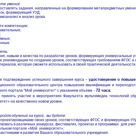
те умения:
, составлять задания, направленные на формирование метапредметных умени
урок, формирующий УУД;
самоанализ и анализ урока.
те компетенции:
навательные;
;
ивные;
онные.
еть:
ения, навыки и качества по разработке уроков, формирующих универсальные у
кие рекомендации по созданию уроков, соответствующих требованиям ФГОС 
атериалов, которую сможете использовать в своей практической деятельности
ое подтверждение успешного завершения курса –
удостоверение о повыше
ионного образовательного центра повышения квалификации и переподгото
-
72 часа
ного портала "Мой университет" с указанием объема
;
е принять участие в мероприятиях Факультета мультимедиа технологий об
итет» на качественно новом уровне.
ройдя обучение на курсе, вы будете:
и проектировщиками своих уроков, соответствующих ФГОС и формирующих УУ
ствовать в различных конкурсах, фестивалях, проектах и программах для учи
ельном портале «Мой университет»;
участниками в развитии Вашего образовательного учреждения.