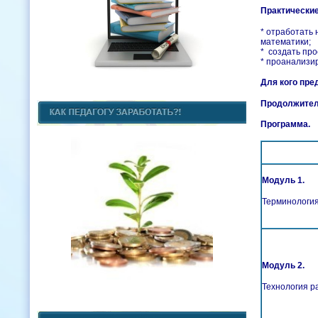
Практические
*​ отработат
математики;
*​ создать про
*​ проанализи
Для кого пре
Продолжител
Программа.
Модуль 1.
Терминологи
Модуль 2.
Технология р