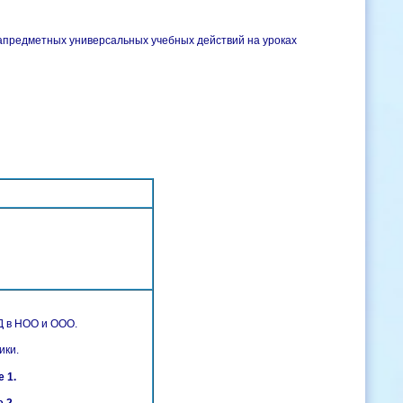
апредметных универсальных учебных действий на уроках
Д в НОО и ООО.
ики.
 1.