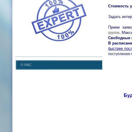
Стоимость у
Задать инте
Прием заяв
.
Макси
группе
Свободные 
В расписани
быстрее пос
поступления
Буд