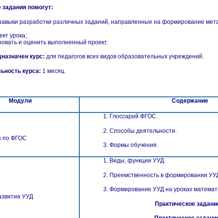
 задания помогут:
ь навыки разработки различных заданий, направленные на формирование мет
ект урока;
ровать и оценить выполненный проект.
дназначен курс:
для педагогов всех видов образовательных учреждений.
ьность курса:
1 месяц.
Модули
Содержание
1.​ Глоссарий ФГОС.
2.​ Способы деятельности.
я по ФГОС
3.​ Формы обучения.
1.​ Виды, функции УУД.
2.​ Преемственность в формировании УУ
3.​ Формирование УУД на уроках математ
азвития УУД
Практическое задание