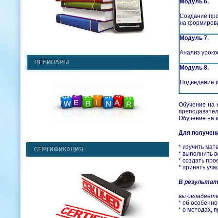
Модуль 6.
Создание про
на формиров
Модуль 7
.
Анализ уроко
Модуль 8.
Подведение и
Обучение на 
преподавател
Обучение на к
Для получен
*​ изучить ма
*​ выполнить 
*​ создать п
*​ принять уч
В результате
вы овладеете
*​ об особен
*​ о методах