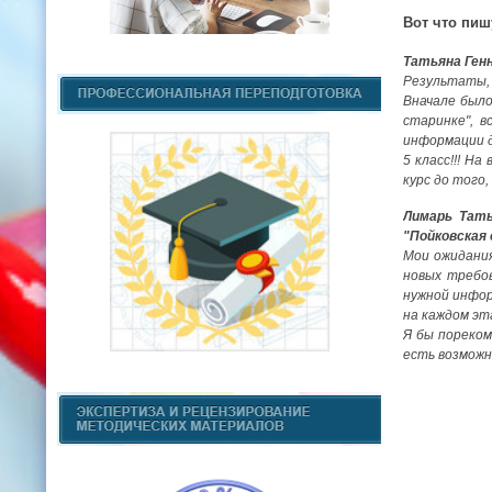
Вот что пиш
Татьяна Ген
Результаты, 
Вначале было
старинке", в
информации д
5 класс!!! Н
курс до того
Лимарь Тать
"Пойковская
Мои ожидания
новых требо
нужной инфор
на каждом эт
Я бы пореком
есть возможн