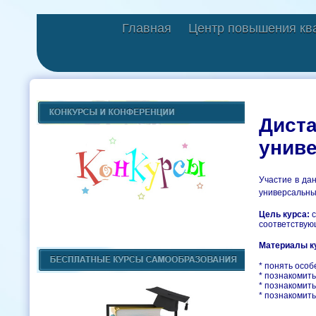
Главная
Центр повышения кв
Дист
унив
Участие в да
универсальны
Цель курса:
соответствую
Материалы ку
* понять осо
* познакомит
* познакомить
* познакомит