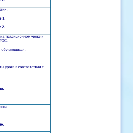
 2.
огий.
 1.
 2.
 на традиционном уроке и
ФГОС.
и обучающихся.
 урока в соответствии с
е.
рока.
е.