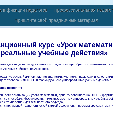
алификации педагогов
Профессиональная педагог
Пришлите свой праздничный материал
анционный курс «Урок математ
ерсальные учебные действия»
нном дистанционном курсе позволит
педагогам
приобрести компетентность 
е учебные действия обучающихся.
создание условий для овладения знаниями, умениями, навыками и качествами
щего требованиям ФГОС и формирующего универсальные учебные действия.
рса позволят:
бенности организации урока математики, ориентированного на ФГОС и форм
ься со способами формирования метапредметных универсальных учебных дей
ся с технологией деятельностного подхода,
ься с примерной технологической картой оформления проекта урока математи