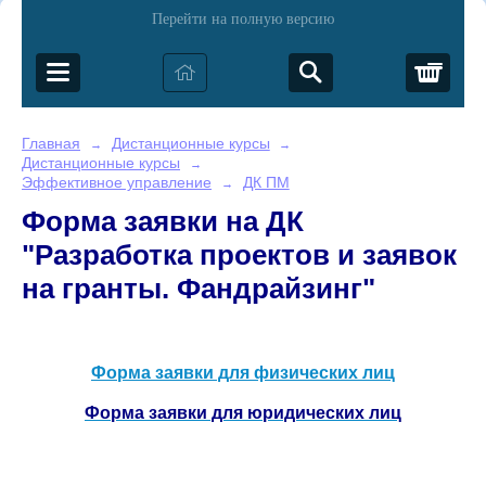
Перейти на полную версию
Корз
Главная
Дистанционные курсы
→
→
Дистанционные курсы
→
Эффективное управление
ДК ПМ
→
Форма заявки на ДК
"Разработка проектов и заявок
на гранты. Фандрайзинг"
Форма заявки для физических лиц
Форма заявки для юридических лиц