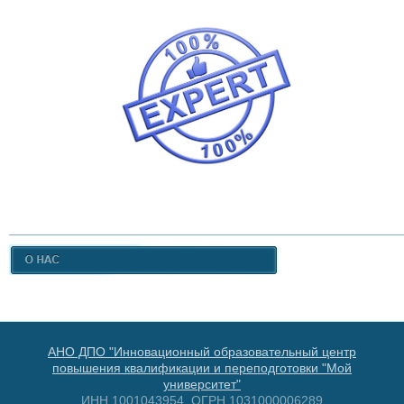
АНО ДПО "Инновационный образовательный центр
повышения квалификации и переподготовки "Мой
университет"
ИНН 1001043954, ОГРН 1031000006289