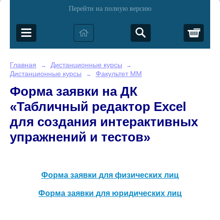
Перейти на полную версию
Корз
Главная
Дистанционные курсы
→
→
Дистанционные курсы
Факультет ММ
→
Форма заявки на ДК
«Табличный редактор Excel
для создания интерактивных
упражнений и тестов»
Форма заявки для физических лиц
Форма заявки для юридических лиц