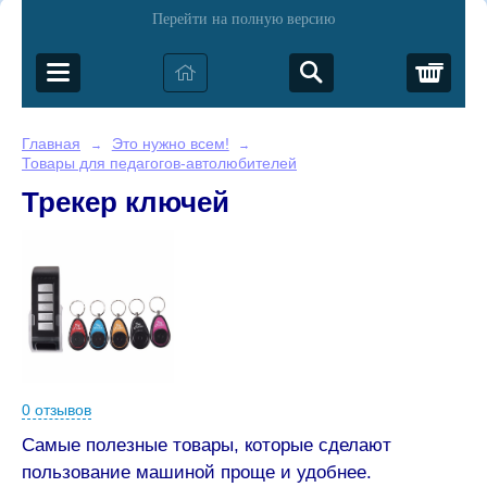
Перейти на полную версию
Корз
Главная
Это нужно всем!
→
→
Товары для педагогов-автолюбителей
Трекер ключей
0 отзывов
Самые полезные товары, которые сделают
пользование машиной проще и удобнее.