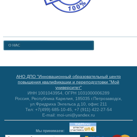
АНО ДПО "Инновационный образовательный центр
повышения квалификации и переподготовки "Мой
университет"
ИНН 1001043954, ОГРН 1031000006289
Россия, Республика Карелия, 185035 г.Петрозаводск,
ул.Фридриха Энгельса д.10, офис 211
Тел: +7(499) 685-10-45, +7 (911) 422-27-54
E-mail: moi-uni@yandex.ru
Мы принимаем: