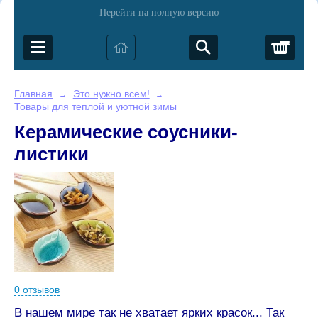
Перейти на полную версию
Корз
Главная
Это нужно всем!
→
→
Товары для теплой и уютной зимы
Керамические соусники-
листики
0 отзывов
В нашем мире так не хватает ярких красок... Так