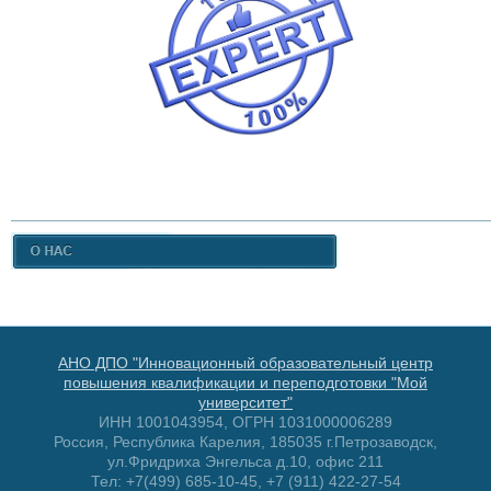
АНО ДПО "Инновационный образовательный центр
повышения квалификации и переподготовки "Мой
университет"
ИНН 1001043954, ОГРН 1031000006289
Россия, Республика Карелия, 185035 г.Петрозаводск,
ул.Фридриха Энгельса д.10, офис 211
Тел: +7(499) 685-10-45, +7 (911) 422-27-54