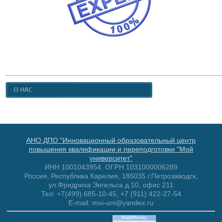
АНО ДПО "Инновационный образовательный центр
повышения квалификации и переподготовки "Мой
университет"
ИНН 1001043954, ОГРН 1031000006289
Россия, Республика Карелия, 185035 г.Петрозаводск,
ул.Фридриха Энгельса д.10, офис 211
Тел: +7(499) 685-10-45, +7 (911) 422-27-54
E-mail: moi-uni@yandex.ru