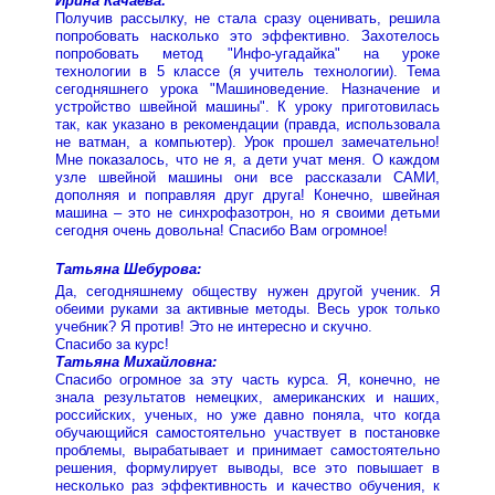
Ирина Качаева:
Получив рассылку, не стала сразу оценивать, решила
попробовать насколько это эффективно. Захотелось
попробовать метод "Инфо-угадайка" на уроке
технологии в 5 классе (я учитель технологии). Тема
сегодняшнего урока "Машиноведение. Назначение и
устройство швейной машины". К уроку приготовилась
так, как указано в рекомендации (правда, использовала
не ватман, а компьютер). Урок прошел замечательно!
Мне показалось, что не я, а дети учат меня. О каждом
узле швейной машины они все рассказали САМИ,
дополняя и поправляя друг друга! Конечно, швейная
машина – это не синхрофазотрон, но я своими детьми
сегодня очень довольна! Спасибо Вам огромное!
Татьяна Шебурова:
Да, сегодняшнему обществу нужен другой ученик. Я
обеими руками за активные методы. Весь урок только
учебник? Я против! Это не интересно и скучно.
Спасибо за курс!
Татьяна Михайловна:
Спасибо огромное за эту часть курса. Я, конечно, не
знала результатов немецких, американских и наших,
российских, ученых, но уже давно поняла, что когда
обучающийся самостоятельно участвует в постановке
проблемы, вырабатывает и принимает самостоятельно
решения, формулирует выводы, все это повышает в
несколько раз эффективность и качество обучения, к