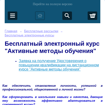
Перейти на полную версию
Корз
Главная
Бесплатные рассылки
→
→
Бесплатные электронные курсы
Бесплатный электронный курс
"Активные методы обучения"
Заявка на получение Удостоверения о
повышении квалификации на дистанционном
курсе "Активные методы обучения"
Как обеспечить становление личности, успешной в
профессиональной, общественной и личной жизни?
Как сформировать в школьнике навыки и качества, дающие
ему возможность эффективно адаптироваться в
современной жизни?