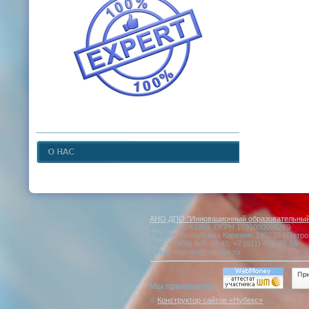
АНО ДПО "Инновационный образовательный 
ИНН 1001043954, ОГРН 1031000006289
Россия, Республика Карелия, 185035 г.Петро
Тел: +7(499) 685-10-45, +7 (911) 422-27-54
E-mail: moi-uni@yandex.ru
Мы принимаем:
©
Конструктор сайтов «Нубекс»