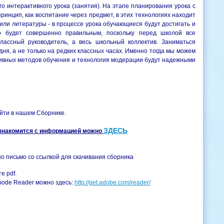
о интерактивного урока (занятия). На этапе планирования урока с
инцип, как воспитание через предмет, в этих технологиях находит
или литературы - в процессе урока обучающиеся будут достигать и
о будет совершенно правильным, поскольку перед школой все
ассный руководитель, а весь школьный коллектив. Заниматься
ня, а не только на редких классных часах. Именно тогда мы можем
тивных методов обучения и технология модерации будут надежными
айти в нашем Сборнике.
ЗДЕСЬ
 ознакомится с информацией можно
о письмо со ссылкой для скачивания сборника
е pdf.
bode Reader можно здесь:
http://get.adobe.com/reader/