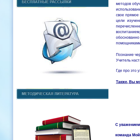
методов обуч
использовани
свое прямое 
цели изучен
перечисленн
воспитанием,
обоснованно 
помощниками 
Познание чер
Учитель наст
Где про это 
Также, Вы м
С уважением
команда Мой