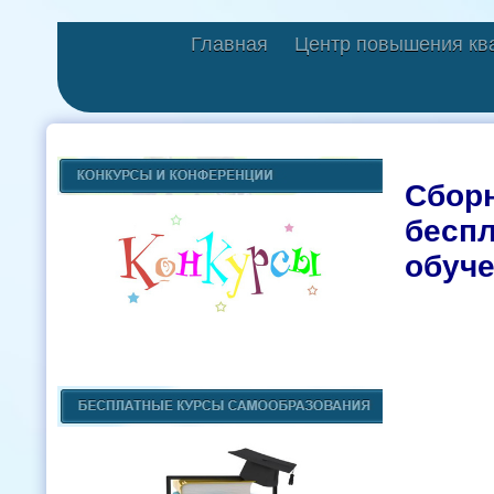
Главная
Центр повышения кв
Сборн
бесп
обуче