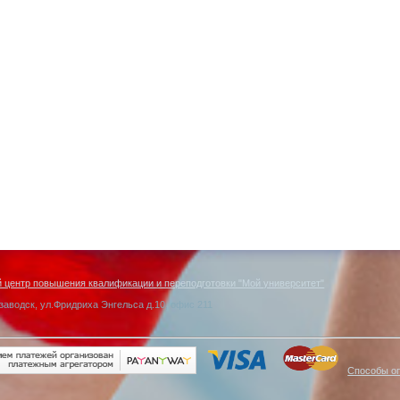
центр повышения квалификации и переподготовки "Мой университет"
заводск, ул.Фридриха Энгельса д.10, офис 211
Способы о