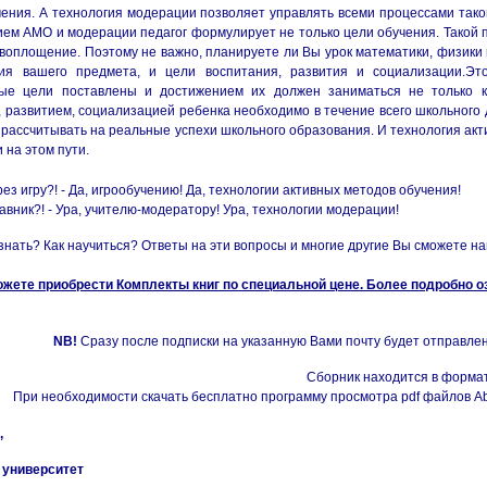
ения. А технология модерации позволяет управлять всеми процессами таког
ем АМО и модерации педагог формулирует не только цели обучения. Такой пр
воплощение. Поэтому не важно, планируете ли Вы урок математики, физики 
ия вашего предмета, и цели воспитания, развития и социализации.Эт
ые цели поставлены и достижением их должен заниматься не только кл
 развитием, социализацией ребенка необходимо в течение всего школьного д
рассчитывать на реальные успехи школьного образования. И технология ак
на этом пути.
ез игру?! - Да, игрообучению! Да, технологии активных методов обучения!
авник?! - Ура, учителю-модератору! Ура, технологии модерации!
узнать? Как научиться? Ответы на эти вопросы и многие другие Вы сможете н
ожете приобрести Комплекты книг по специальной цене. Более подробно
NB!
Сразу после подписки на указанную Вами почту будет отправлен
Сборник находится в формат
При необходимости скачать бесплатно программу просмотра pdf файлов A
,
 университет