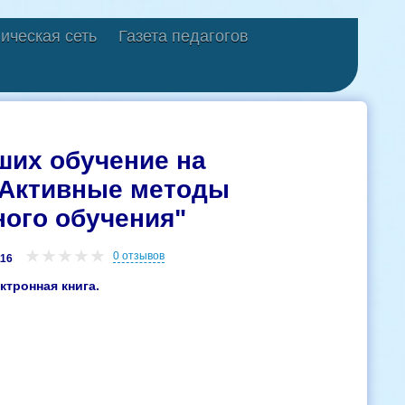
ическая сеть
Газета педагогов
ших обучение на
"Активные методы
ного обучения"
0 отзывов
116
ктронная книга.