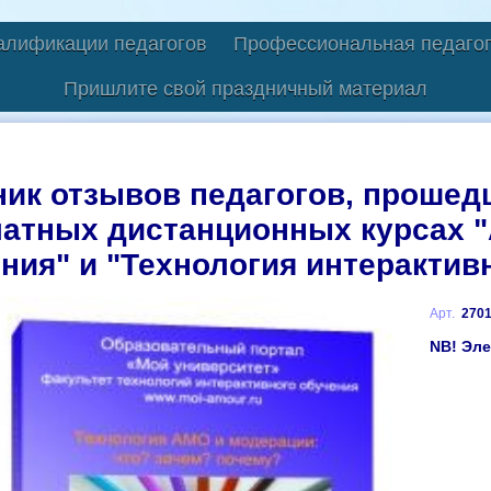
алификации педагогов
Профессиональная педагог
Пришлите свой праздничный материал
ик отзывов педагогов, прошед
латных дистанционных курсах 
ния" и "Технология интерактив
Арт.
270
NB! Эле