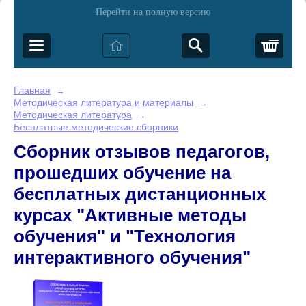
Перейти на полную версию
Корз
Главная
→
Методическая литература и материалы
→
Методическая литература
→
Бесплатные методические сборники
Сборник отзывов педагогов,
прошедших обучение на
бесплатных дистанционных
курсах "Активные методы
обучения" и "Технология
интерактивного обучения"