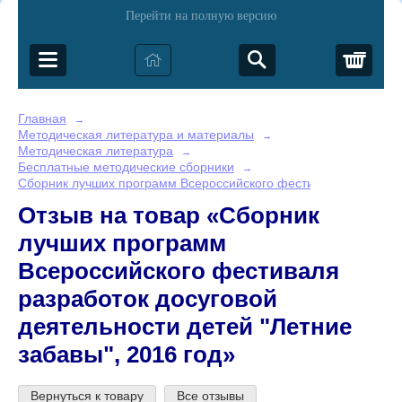
Перейти на полную версию
Корз
Главная
→
Методическая литература и материалы
→
Методическая литература
→
Бесплатные методические сборники
→
Сборник лучших программ Всероссийского фестиваля разработок
Отзыв на товар «Сборник
лучших программ
Всероссийского фестиваля
разработок досуговой
деятельности детей "Летние
забавы", 2016 год»
Вернуться к товару
Все отзывы