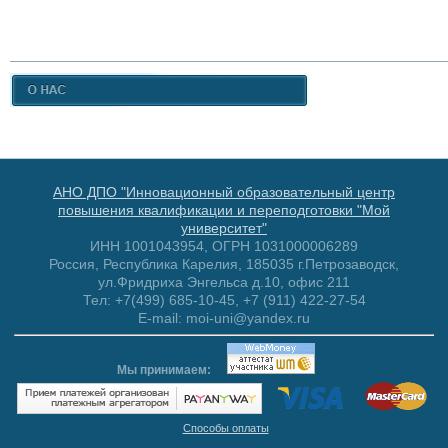
АНО ДПО "Инновационный образовательный центр
повышения квалификации и переподготовки "Мой
университет"
ИНН 1001043954, ОГРН 1031000006289
Россия, Республика Карелия, 185035 г.Петрозаводск,
ул.Фридриха Энгельса д.10, офис 211
Тел: +7(499) 685-10-45, +7 (911) 422-27-54
E-mail: moi-uni@yandex.ru
Мы принимаем:
Способы оплаты