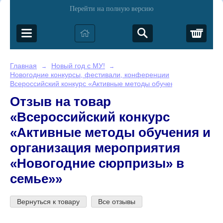
Перейти на полную версию
Корз
Главная
Новый год с МУ!
→
→
Новогодние конкурсы, фестивали, конференции
→
Всероссийский конкурс «Активные методы обучения и организ
Отзыв на товар
«Всероссийский конкурс
«Активные методы обучения и
организация мероприятия
«Новогодние сюрпризы» в
семье»»
Вернуться к товару
Все отзывы