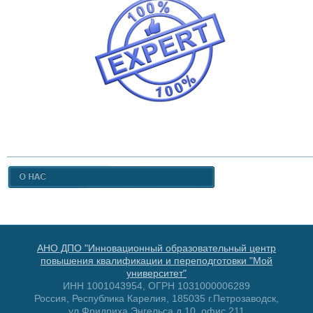
АНО ДПО "Инновационный образовательный центр
повышения квалификации и переподготовки "Мой
университет"
ИНН 1001043954, ОГРН 1031000006289
Россия, Республика Карелия, 185035 г.Петрозаводск,
ул.Фридриха Энгельса д.10, офис 211