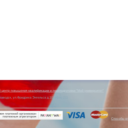
центр повышения квалификации и переподготовки "Мой университет"
заводск, ул.Фридриха Энгельса д.10, офис 211
Способы о