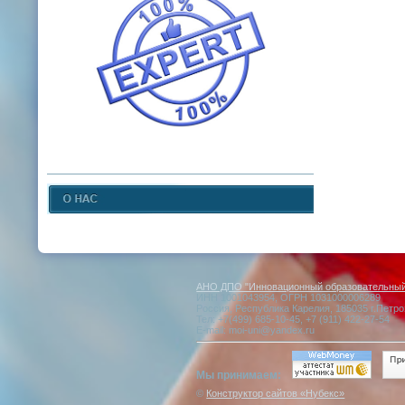
АНО ДПО "Инновационный образовательный 
ИНН 1001043954, ОГРН 1031000006289
Россия, Республика Карелия, 185035 г.Петро
Тел: +7(499) 685-10-45, +7 (911) 422-27-54
E-mail: moi-uni@yandex.ru
Мы принимаем:
©
Конструктор сайтов «Нубекс»