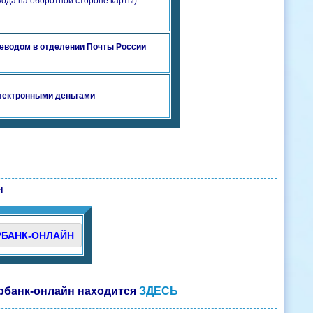
кода на оборотной стороне карты).
еводом в отделении Почты России
лектронными деньгами
н
РБАНК-ОНЛАЙН
ербанк-онлайн находится
ЗДЕСЬ