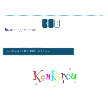
1
2
Вы этого достойны!