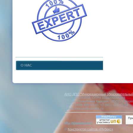
АНО ДПО "Инновационный образовательный 
ИНН 1001043954, ОГРН 1031000006289
Россия, Республика Карелия, 185035 г.Петро
Тел: +7(499) 685-10-45, +7 (911) 422-27-54
E-mail: moi-uni@yandex.ru
Мы принимаем:
©
Конструктор сайтов «Нубекс»