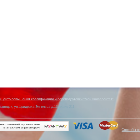
центр повышения квалификации и переподготовки "Мой университет"
заводск, ул.Фридриха Энгельса д.10, офис 211
Способы о