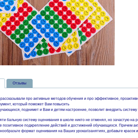
Отзывы
 рассказывали про активные методов обучения и про эффективное, проактив
румент, который поможет Вам повысить
учающихся, поднимет и Вам и детям настроение, позволит внедрить систему
яти бальную систему оценивания в школе никто не отменял, но зачастую на 
 позитивное подкрепление действий и достижений обучающихся. Причем акту
знообразьте формат оценивания на Ваших уроках\занятиях, добавьте красок и 