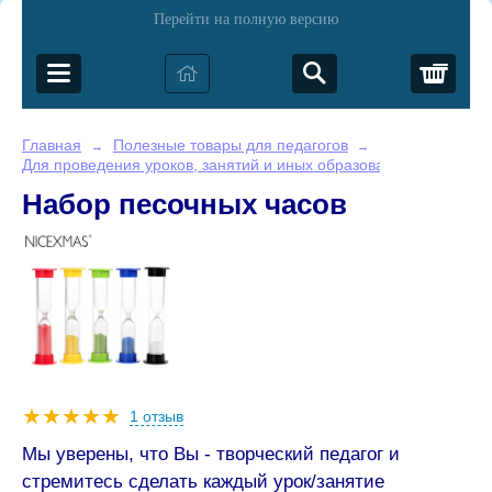
Перейти на полную версию
Корз
Главная
Полезные товары для педагогов
→
→
Для проведения уроков, занятий и иных образовательных меро
Набор песочных часов
1 отзыв
Мы уверены, что Вы - творческий педагог и
стремитесь сделать каждый урок/занятие