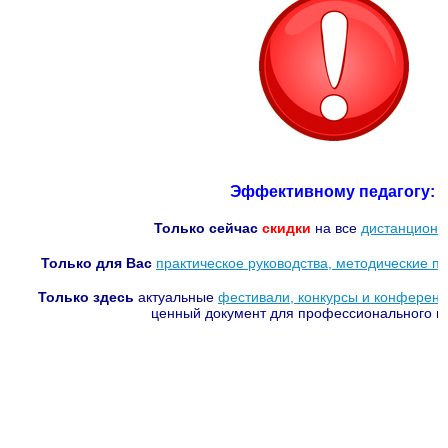
Эффективному педагогу:
Только сейчас
скидки
на все
дистанционн
Только для Вас
практическое руководства, методические по
Только здесь
актуальные
фестивали, конкурсы и конферен
ценный документ для профессионального п