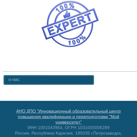
АНО ДПО "Инновационный образовательный центр
повышения квалификации и переподготовки "Мой
университет"
ИНН 1001043954, ОГРН 1031000006289
Россия, Республика Карелия, 185035 г.Петрозаводск,