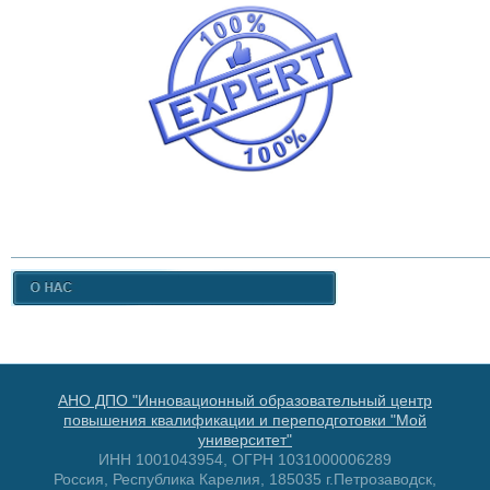
АНО ДПО "Инновационный образовательный центр
повышения квалификации и переподготовки "Мой
университет"
ИНН 1001043954, ОГРН 1031000006289
Россия, Республика Карелия, 185035 г.Петрозаводск,