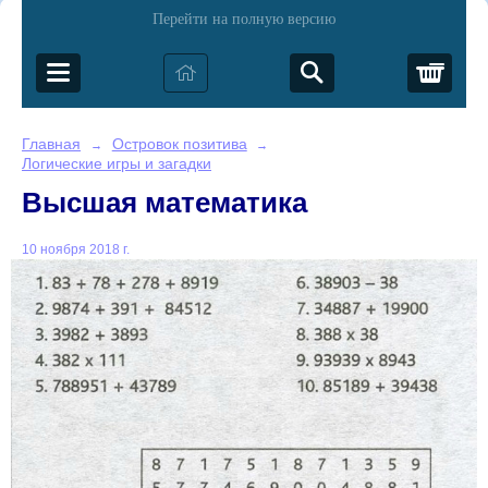
Перейти на полную версию
Корз
Главная
Островок позитива
→
→
Логические игры и загадки
Высшая математика
10 ноября 2018 г.