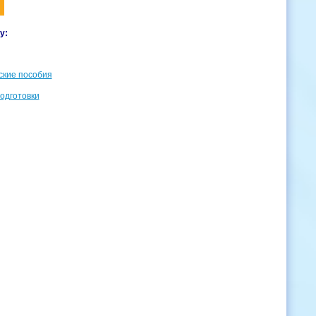
у:
ские пособия
одготовки