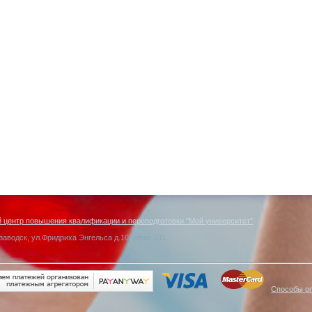
центр повышения квалификации и переподготовки "Мой университет"
заводск, ул.Фридриха Энгельса д.10, офис 211
Способы о