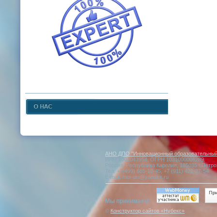
АНО ДПО "Инновационный образовательный 
ИНН 1001043954, ОГРН 1031000006289
Россия, Республика Карелия, 185035 г.Петро
Тел: +7(499) 685-10-45, +7 (911) 422-27-54
E-mail: moi-uni@yandex.ru
Мы принимаем:
©
Конструктор сайтов «Нубекс»