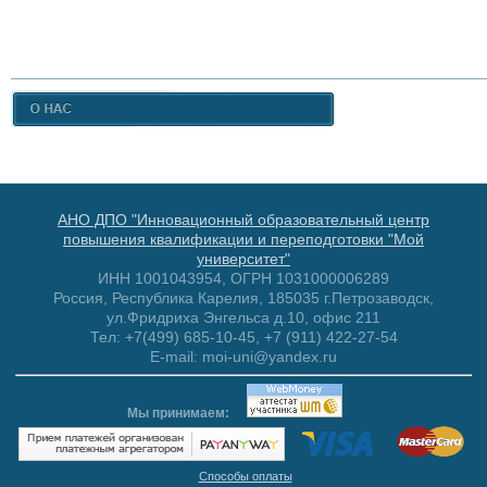
АНО ДПО "Инновационный образовательный центр
повышения квалификации и переподготовки "Мой
университет"
ИНН 1001043954, ОГРН 1031000006289
Россия, Республика Карелия, 185035 г.Петрозаводск,
ул.Фридриха Энгельса д.10, офис 211
Тел: +7(499) 685-10-45, +7 (911) 422-27-54
E-mail: moi-uni@yandex.ru
Мы принимаем:
Способы оплаты