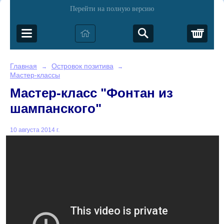
Перейти на полную версию
Корз
Главная
Островок позитива
→
→
Мастер-классы
Мастер-класс "Фонтан из
шампанского"
10 августа 2014 г.