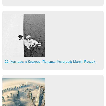
22. Контраст в Кракове, Польша. Фотограф Marcin Ryczek