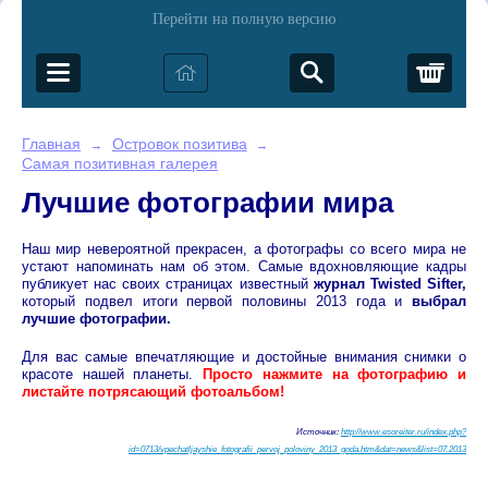
Перейти на полную версию
Корз
Главная
Островок позитива
→
→
Самая позитивная галерея
Лучшие фотографии мира
Наш мир невероятной прекрасен, а фотографы со всего мира не
устают напоминать нам об этом. Самые вдохновляющие кадры
публикует нас своих страницах известный
журнал Twisted Sifter,
который подвел итоги первой половины 2013 года и
выбрал
лучшие фотографии.
Для вас самые впечатляющие и достойные внимания снимки о
красоте нашей планеты.
Просто нажмите на фотографию и
листайте потрясающий фотоальбом!
Источник:
http://www.esoreiter.ru/index.php?
id=0713/vpechatljayshie_fotografii_pervoj_poloviny_2013_goda.htm&dat=news&list=07.2013