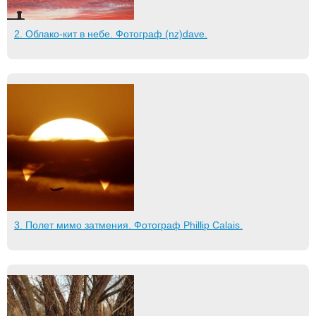
2. Облако-кит в небе. Фотограф (nz)dave.
3. Полет мимо затмения. Фотограф Phillip Calais.