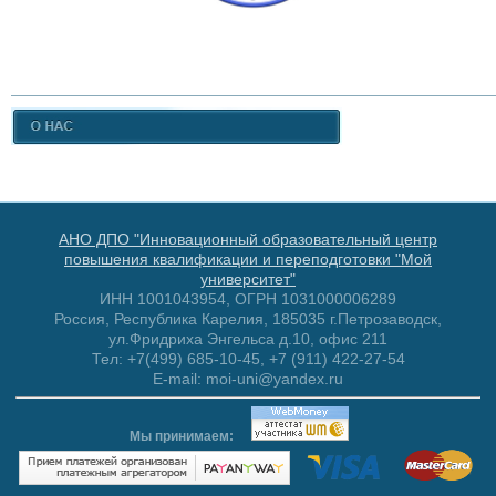
АНО ДПО "Инновационный образовательный центр
повышения квалификации и переподготовки "Мой
университет"
ИНН 1001043954, ОГРН 1031000006289
Россия, Республика Карелия, 185035 г.Петрозаводск,
ул.Фридриха Энгельса д.10, офис 211
Тел: +7(499) 685-10-45, +7 (911) 422-27-54
E-mail: moi-uni@yandex.ru
Мы принимаем: