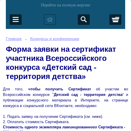
Перейти на полную версию
Корз
Главная
Конкурсы и конференции
→
Форма заявки на сертификат
участника Всероссийского
конкурса «Детский сад -
территория детства»
Для того,
чтобы получить Сертификат
об участии во
конкурсе "
Всероссийском
Детский сад - территория детства
и
"​
публикации конкурсного материала в Интернете, на странице
конкурса в социальной сети ВКонтакте
, необходимо:
1. Подать заявку на получение Сертификата (см. ниже).
2. Оплатить стоимость Сертификата.
Стоимость одного экземпляра
ламинированного
Сертификата -