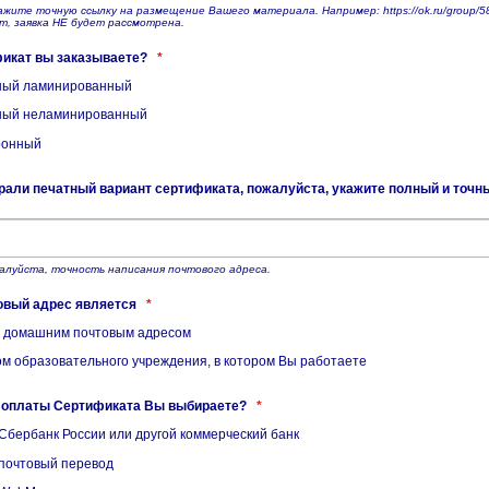
жите точную ссылку на размещение Вашего материала. Например: https://ok.ru/group/58
йт, заявка НЕ будет рассмотрена.
фикат вы заказываете?
*
ый ламинированный
ый неламинированный
ронный
али печатный вариант сертификата, пожалуйста, укажите полный и точны
алуйста, точность написания почтового адреса.
овый адрес является
*
домашним почтовым адресом
м образовательного учреждения, в котором Вы работаете
б оплаты Сертификата Вы выбираете?
*
Сбербанк России или другой коммерческий банк
почтовый перевод