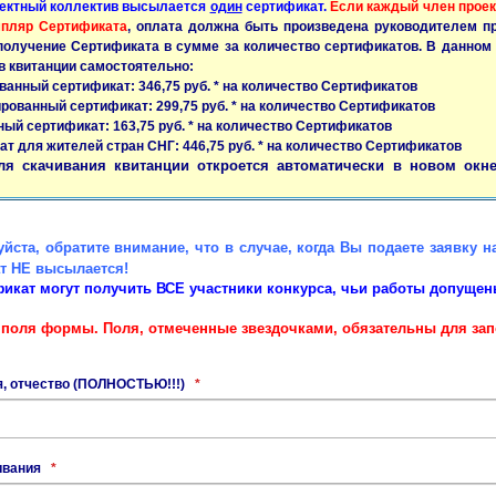
оектный коллектив высылается
один
сертификат.
Если каждый член проек
мпляр Сертификата
, оплата должна быть произведена руководителем п
получение Сертификата в сумме за количество сертификатов. В данном
в квитанции самостоятельно:
ванный сертификат: 346,75 руб. * на количество Сертификатов
рованный сертификат: 299,75 руб. * на количество Сертификатов
ный сертификат: 163,75 руб. * на количество Сертификатов
ат для жителей стран СНГ: 446,75 руб. * на количество Сертификатов
ля скачивания квитанции откроется автоматически в новом окне 
йста, обратите внимание, что в случае, когда Вы подаете заявку 
т НЕ высылается!
фикат могут получить ВСЕ участники конкурса, чьи работы допущен
 поля формы. Поля, отмеченные звездочками, обязательны для зап
я, отчество (ПОЛНОСТЬЮ!!!)
*
ивания
*