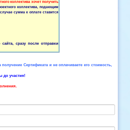
тного коллектива хочет получить
роектного коллектива, подающим
 случае сумма к оплате ставится
сайта, сразу после отправки
на получение Сертификата и не оплачиваете его стоимость,
ы до участия!
олнения.