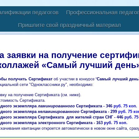
алификации педагогов
Профессиональная педагог
Пришлите свой праздничный материал
 заявки на получение сертифик
коллажей «Самый лучший день
обы получить Сертификат
об участии в
Самый лучший день
конкурсе "
оциальной сети "Одноклассники.ру"
, необходимо:
явку на получение Сертификата (см. ниже).
стоимость Сертификата.
одного экземпляра
ламинированного
Сертификата - 346
руб. 75 коп.
одного экземпляра
неламинированного
Сертификата - 299
руб. 75 ко
одного экземпляра Сертификата
для жителей стран СНГ - 446
руб. 75
дного экземпляра электронного Сертификата -
163
руб. 75 коп.
качивания квитанции откроется автоматически в новом окне сайта, сразу