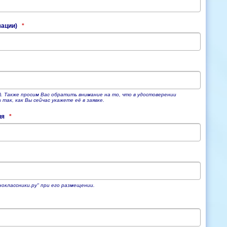
зации)
*
). Также просим Вас обратить внимание на то, что в удостоверении
ак, как Вы сейчас укажете её в заявке.
ия
*
ноклассники.ру" при его размещении.