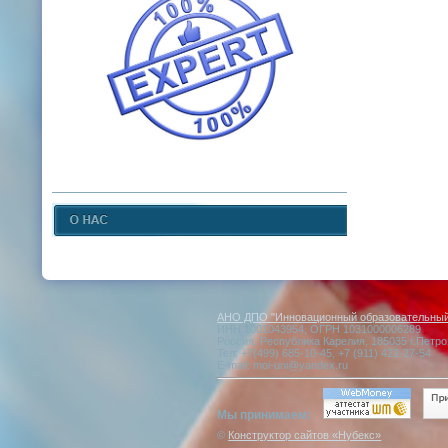
АНО ДПО "Инновационный образовательный 
ИНН 1001043954, ОГРН 1031000006289
Россия, Республика Карелия, 185035 г.Петро
Тел: +7(499) 685-10-45, +7 (911) 422-27-54
E-mail: moi-uni@yandex.ru
Мы принимаем:
©
Конструктор сайтов «Нубекс»