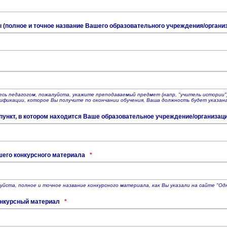
 (полное и точное название Вашего образовательного учреждения/органи
есь педагогом, пожалуйста, укажите преподаваемый предмет (напр, "учитель истории"
ификации, которое Вы получите по окончании обучения, Ваша должность будет указана т
ункт, в котором находится Ваше образовательное учреждение/организац
шего конкурсного материала
*
уйста, полное и точное название конкурсного материала, как Вы указали на сайте "Од
онкурсный материал
*