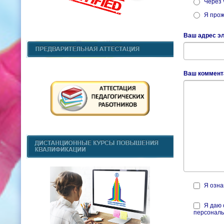
Через
Я прож
Ваш адрес э
Ваш коммента
Я озна
Я даю 
персональ