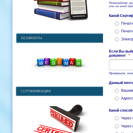
Пожалуйста, ука
или на иной са
Какой Серти
Печатн
Печатн
Элект
Если Вы выбр
документ
*
Проверьте, пож
Данный почт
Вашим 
Адресо
Какой спосо
Через 
Через 