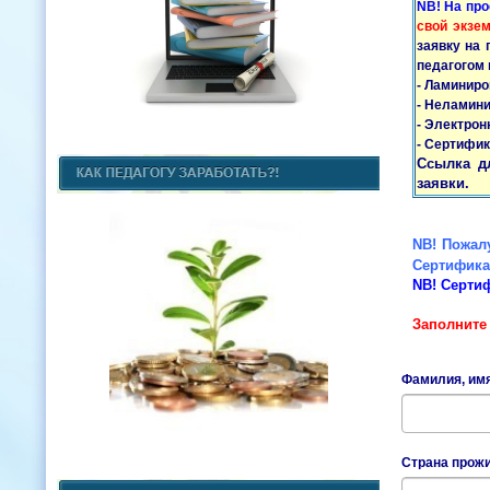
NB! На пр
свой экзе
заявку на 
педагогом 
- Ламиниро
- Неламини
- Электрон
- Сертифик
Ссылка д
заявки.
NB! Пожалу
Сертифика
NB! Серти
Заполните
Фамилия, им
Страна прож