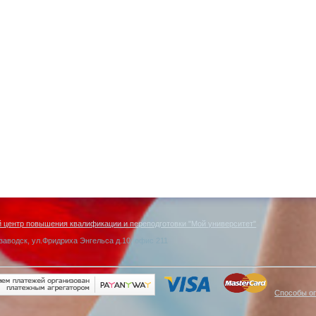
центр повышения квалификации и переподготовки "Мой университет"
заводск, ул.Фридриха Энгельса д.10, офис 211
Способы о