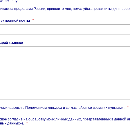
 WebMoney
иваю за пределами России, пришлите мне, пожалуйста, реквизиты для перев
лектронной почты
*
рий к заявке
комилась/лся с Положением конкурса и согласна/сен со всеми их пунктами.
*
свое согласие на обработку моих личных данных, представленных в данной а
ных данных»).
*