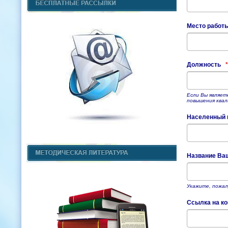
Место работы
Должность
*
Если Вы являет
повышения квал
Населенный п
Название Ва
Укажите, пожал
Ссылка на к