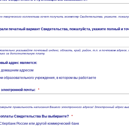
ен творческого коллектива хочет получить экземпляр Свидетельства, укажите, пожалу
али печатный вариант Свидетельства, пожалуйста, укажите полный и то
язательно указывайте почтовый индекс, область, край, район, т.п. в почтовом адресе
ько за дополнительную плату.
овый адрес является:
 домашним адресом
м образовательного учреждения, в котором вы работаете
 электронной почты:
*
оверьте правильность написания Вашего электронного адреса! Электронный адрес 
б оплаты Свидетельства Вы выбираете?
*
Сбербанк России или другой коммерческий банк