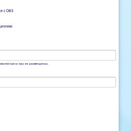
я с ОВЗ
агогики
w.moi-sat.ru при ее размещении.