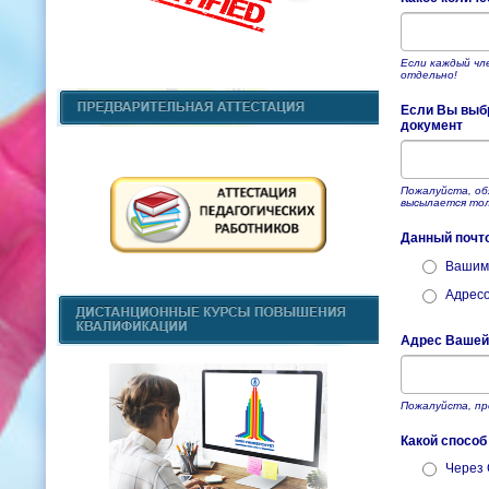
Если каждый чл
отдельно!
Если Вы выбр
документ
Пожалуйста, об
высылается тол
Данный почт
Вашим
Адресо
Адрес Вашей
Пожалуйста, пр
Какой спосо
Через 