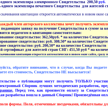
 одного экземпляра
электронного
Свидетельства 200,50
руб.
 одного экземпляра печатного Свидетельства для жителей 
скачивания квитанции откроется автоматически в новом окне сай
каждый член авторского коллектива хочет получить экземпл
, подающим заявку на получение Свидетельства в сумме за ко
авится педагогом в квитанции самостоятельно:
ованное свидетельство: 362,50руб. * на количество Свидетел
ированное свидетельство: руб. 308.50* на количество Свидет
ное свидетельство: руб. 200,50* на количество Свидетельств
й сертификат для жителей стран СНГ: 451,50 руб * на коли
качивания квитанции откроется автоматически в новом окне сайта, сразу п
уйста, обратите внимание, что в случае, когда Вы подаете
аете его стоимость, Свидетельство НЕ высылается!
тельство о публикации могут получить ТОЛЬКО участник
лектронный Сборник лучших методических разработок, пр
ранице.
Перед тем, как произвести оплату за Свидетельст
ая разработка вошла в данный Сборник! Произведённая опла
поля формы. Поля, отмеченные звездочками, обязательны дл