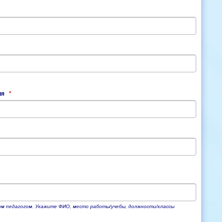
ия
*
ним педагогом. Укажите ФИО, место работы/учебы, должности/классы