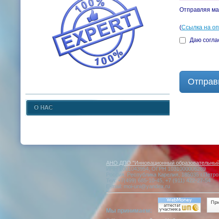
Отправляя ма
(
Ссылка на о
Даю согла
Отправ
АНО ДПО "Инновационный образовательный 
ИНН 1001043954, ОГРН 1031000006289
Россия, Республика Карелия, 185035 г.Петро
Тел: +7(499) 685-10-45, +7 (911) 422-27-54
E-mail: moi-uni@yandex.ru
Мы принимаем: