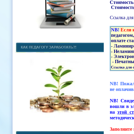
Стоимость
Стоимость
Ссылка для 
NB!
Если 
педагогом
оплате ст
- Ламинир
- Неламин
- Электрон
- Печатны
Ссылка для с
NB! Пожал
не оплачив
NB! Свиде
вошли в э
на
этой ст
методическ
Заполните 