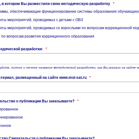
, в котором Вы разместили свою методическую разработку
*
ммы, обеспечивающие функционирование системы образования обучающихс
кты мероприятий, проводимых с детьми с ОВЗ
кты мероприятий, проводимых со взрослыми по вопросам коррекционной пед
 по вопросам развития коррекционного образования
одической разработки:
*
уйста, полное и точное название методической разработки, как Вы указали на сайте ww
териал, размещенный на сайте www.moi-sat.ru
*
ельство о публикации Вы заказываете?
*
ированное
инированное
ронное
ство Свидетельств о публикации Вы заказываете?