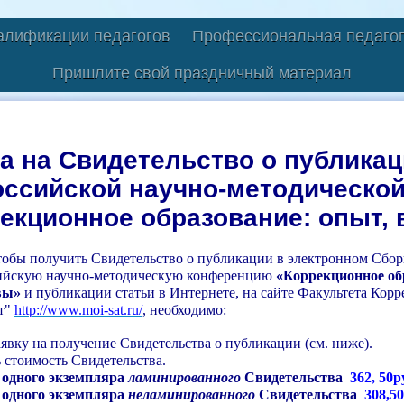
алификации педагогов
Профессиональная педагог
Пришлите свой праздничный материал
а на Свидетельство о публикац
ссийской научно-методическо
екционное образование: опыт,
чтобы получить Свидетельство о публикации в электронном Сбо
ийскую научно-методическую конференцию
«Коррекционное об
вы»
и публикации статьи в Интернете, на сайте Факультета Кор
т"
http://www.moi-sat.ru/
, необходимо:
аявку на получение Свидетельства о публикации (см. ниже).
 стоимость Свидетельства.
 одного экземпляра
ламинированного
Свидетельства
362, 50р
 одного экземпляра
неламинированного
Свидетельства
308,50