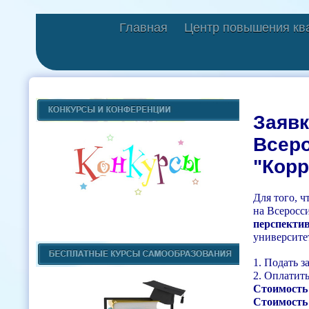
Главная
Центр повышения кв
Заявк
Всеро
"Корр
Для того, 
на Всеросс
перспекти
университе
1. Подать з
2. Оплатить
Стоимость
Стоимость