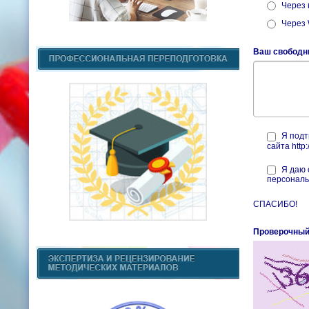
Через 
Через
Ваш свободн
Я подт
сайта http:
Я даю 
персональ
СПАСИБО!
Проверочный