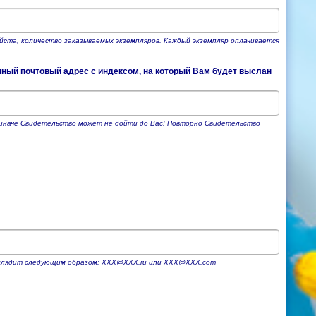
йста, количество заказываемых экземпляров. Каждый экземпляр оплачивается
чный почтовый адрес с индексом, на который Вам будет выслан
, иначе Свидетельство может не дойти до Вас! Повторно Свидетельство
выглядит следующим образом: ХХХ@ХХХ.ru или XXX@XXX.com