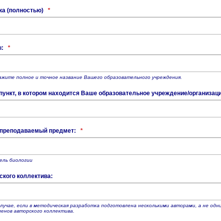
ка (полностью)
*
ы:
*
ажите полное и точное название Вашего образовательного учреждения.
ункт, в котором находится Ваше образовательное учреждение/организац
 преподаваемый предмет:
*
ель биологии
ского коллектива:
случае, если в методическая разработка подготовлена несколькими авторами, а не од
ленов авторского коллектива.