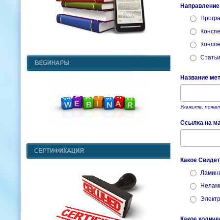
Направление
Програ
Конспе
Конспе
Статьи
Название мет
Укажите, пожал
Ссылка на ма
Какое Свидет
Ламин
Нелам
Элект
Какое количе