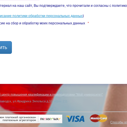
териал на наш сайт, Вы подтверждаете, что прочитали и согласны с политик
писание политики обработки персональных данных
)
сие на сбор и обработку моих персональных данных
*
ить
центр повышения квалификации и переподготовки "Мой университет"
заводск, ул.Фридриха Энгельса д.10, офис 211
Способы о