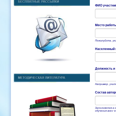
ФИО участни
Место работ
Пожалуйста, ук
Населенный п
Должность и
Например, учит
Состав автор
Заполняется в 
обучения всех ч