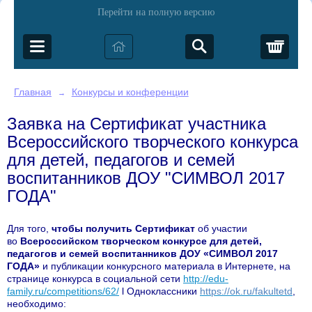
Перейти на полную версию
Корз
Главная
Конкурсы и конференции
→
Заявка на Сертификат участника
Всероссийского творческого конкурса
для детей, педагогов и семей
воспитанников ДОУ "СИМВОЛ 2017
ГОДА"
Для того,
чтобы получить Сертификат
об участии
во
Всероссийском творческом конкурсе для детей,
педагогов и семей воспитанников ДОУ «СИМВОЛ 2017
ГОДА»
и публикации конкурсного материала в Интернете, на
странице конкурса в социальной сети
http://edu-
family.ru/competitions/62/
l
Одноклассники
https://ok.ru/fakultetd
,
необходимо: