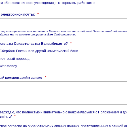
м образовательного учреждения, в котором вы работаете
 электронной почты:
*
оверьте правильность написания Вашего электронного адреса! Электронный адрес в
адреса мы не сможем отправить Вам Свидетельство
б оплаты Свидетельства Вы выбираете?
*
Сбербанк России или другой коммерческий банк
почтовый перевод
 WebMoney
ый комментарий к заявке
*
верждаю, что полностью и внимательно ознакомилась/лся с Положением и д
amily.ru/
*
свое согласие на обработку моих личных данных, представленных в данной а