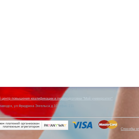
центр повышения квалификации и переподготовки "Мой университет"
заводск, ул.Фридриха Энгельса д.10, офис 211
Способы о