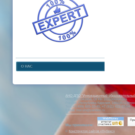
АНО ДПО "Инновационный образовательный 
ИНН 1001043954, ОГРН 1031000006289
Россия, Республика Карелия, 185035 г.Петро
Тел: +7(499) 685-10-45, +7 (911) 422-27-54
E-mail: moi-uni@yandex.ru
Мы принимаем:
©
Конструктор сайтов «Нубекс»