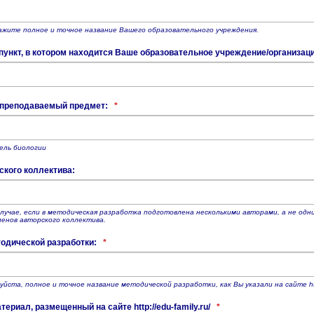
ажите полное и точное название Вашего образовательного учреждения.
ункт, в котором находится Ваше образовательное учреждение/организац
 преподаваемый предмет:
*
ель биологии
ского коллектива:
случае, если в методическая разработка подготовлена несколькими авторами, а не од
ленов авторского коллектива.
одической разработки:
*
йста, полное и точное название методической разработки, как Вы указали на сайте http
ериал, размещенный на сайте http://edu-family.ru/
*