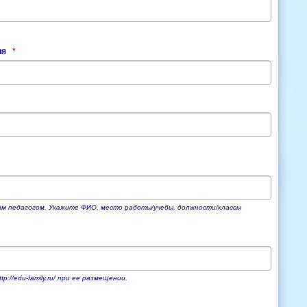
ия
*
ним педагогом. Укажите ФИО, место работы/учебы, должности/классы
://edu-family.ru/ при ее размещении.