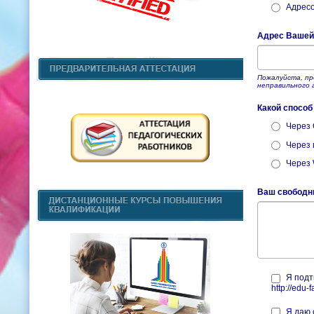
Адресо
Адрес Вашей
Пожалуйста, пр
неправильного 
Какой спосо
Через 
Через 
Через
Ваш свободн
Я подт
http://edu-f
Я даю 