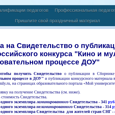
алификации педагогов
Профессиональная педагог
Пришлите свой праздничный материал
а на Свидетельство о публикац
ссийского конкурса "Кино и м
овательном процессе ДОУ"
чтобы получить Свидетельство
о публикации в Сборнике 
льном процессе в ДОУ"​
и публикации конкурсного материала в 
family.ru, на страницах образовательного портала «Мой университ
аявку на получение Свидетельства (см. ниже).
 стоимость Свидетельства.
 одного экземпляра
ламинированного
Свидетельства - 341
руб.
 одного экземпляра
неламинированного
Свидетельства - 314
р
одного экземпляра Свидетельства для жителей стран СНГ - 