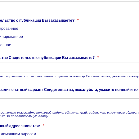
ельство о публикации Вы заказываете?
*
ированное
инированное
ронное
ство Свидетельств о публикации Вы заказываете?
*
ен творческого коллектива хочет получить экземпляр Свидетельства, укажите, пожалу
али печатный вариант Свидетельства, пожалуйста, укажите полный и то
язательно указывайте почтовый индекс, область, край, район, т.п. в почтовом адресе
ько за дополнительную плату.
овый адрес является:
*
 домашним адресом