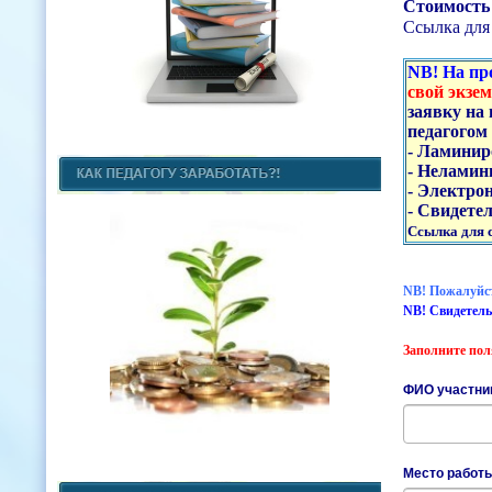
Стоимость 
Ссылка для 
NB! На пр
свой экзе
заявку на
педагогом
- Ламиниро
- Неламини
- Электрон
- Свидетел
Ссылка для с
NB! Пожалуйста
NB! Свидетель
Заполните пол
ФИО участни
Место работ