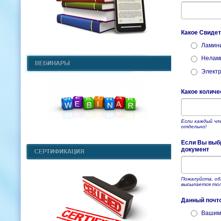
Какое Свидет
Ламин
Нелам
Элект
Какое количе
Если каждый чл
отдельно!
Если Вы выбр
документ
Пожалуйста, об
высылается тол
Данный почт
Вашим