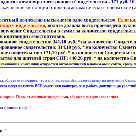
одного экземпляра электронного Свидетельства - 171
руб. 10
скачивания квитанции откроется автоматически в новом окне сай
оектный коллектив высылается
одно
свидетельство.
Если ка
мпляр Свидетельства
, оплата должна быть произведена руко
 получение
Свидетельства
в сумме за количество свидетельств
 в квитанции самостоятельно:
ванное свидетельство: 341,10 руб. * на количество Свидетел
рованное свидетельство: 314,10 руб. * на количество Свидет
ное свидетельство: 171,10 руб. * на количество Свидетельств
ьство для жителей стран СНГ: 440,20 руб. * на количество С
качивания квитанции откроется автоматически в новом окне сайта, сразу п
, обратите внимание, что в случае, когда Вы подаете заявку на получение Свиде
ство могут получить ВСЕ участники конкурса, чьи работы допущены до участия
я формы. Поля, отмеченные звездочками, обязательны для заполнения.
ка (полностью)
*
ы:
*