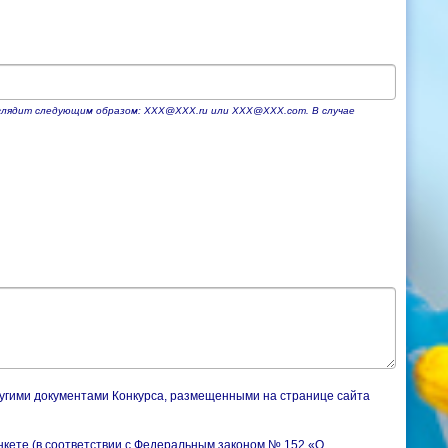
ыглядит следующим образом: ХХХ@ХХХ.ru или XXX@XXX.com. В случае
ругими документами Конкурса, размещенными на странице сайта
нкете (в соответствии с Федеральным законом № 152 «О