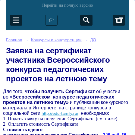
Перейти на полную версию
Корз
Главная
Конкурсы и конференции
ДО
→
→
Заявка на сертификат
участника Всероссийского
конкурса педагогических
проектов на летнюю тему
Для того,
чтобы получить Сертификат
об участии
во «
Всероссийском
конкурсе педагогических
проектов на летнюю тему»
и публикации конкурсного
материала в Интернете, на странице конкурса в
социальной сети
необходимо:
http://edu-family.ru/
,
1. Подать заявку на получение Сертификата (см. ниже).
2. Оплатить стоимость Сертификата.
Стоимость одного
экземпляра
ламинированного
Сертификата -
329 руб. 50